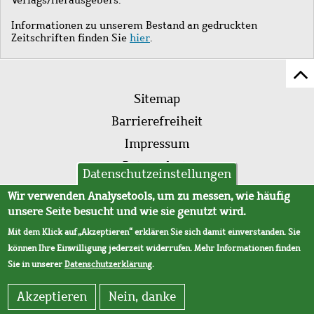
Informationen zu unserem Bestand an gedruckten
Zeitschriften finden Sie
hier
.
Z
Fußleistenmenü
Se
Sitemap
sc
Barrierefreiheit
Impressum
Datenschutz
Datenschutzeinstellungen
AVB
Wir verwenden Analysetools, um zu messen, wie häufig
unsere Seite besucht und wie sie genutzt wird.
Mit dem Klick auf „Akzeptieren“ erklären Sie sich damit einverstanden. Sie
können Ihre Einwilligung jederzeit widerrufen. Mehr Informationen finden
Sie in unserer
Datenschutzerklärung
.
Akzeptieren
Nein, danke