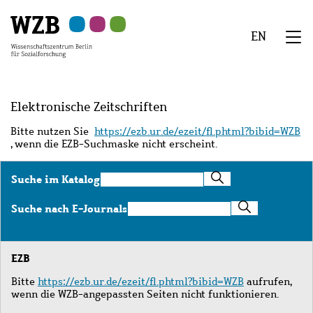
Zu
Zu
Zu
Zur
Zur
Hauptinhalt
Navigation
Suche
Sekundärnavigation
Fußzeile
EN
springen
springen
springen
springen
springen
We
Menü
Elektronische Zeitschriften
Bitte nutzen Sie
https://ezb.ur.de/ezeit/fl.phtml?bibid=WZB
, wenn die EZB-Suchmaske nicht erscheint.
Suche
Suche im Katalog
im
Katalog
Suche
Suche nach E-Journals
nach
E-
Journals
EZB
Bitte
https://ezb.ur.de/ezeit/fl.phtml?bibid=WZB
aufrufen,
wenn die WZB-angepassten Seiten nicht funktionieren.