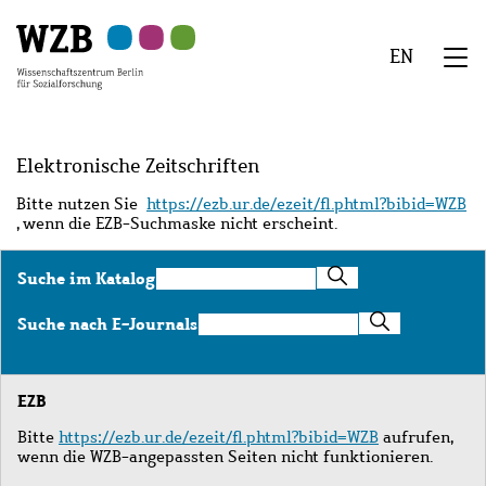
Zu
Zu
Zu
Zur
Zur
Hauptinhalt
Navigation
Suche
Sekundärnavigation
Fußzeile
EN
springen
springen
springen
springen
springen
We
Menü
Elektronische Zeitschriften
Bitte nutzen Sie
https://ezb.ur.de/ezeit/fl.phtml?bibid=WZB
, wenn die EZB-Suchmaske nicht erscheint.
Suche
Suche im Katalog
im
Katalog
Suche
Suche nach E-Journals
nach
E-
Journals
EZB
Bitte
https://ezb.ur.de/ezeit/fl.phtml?bibid=WZB
aufrufen,
wenn die WZB-angepassten Seiten nicht funktionieren.