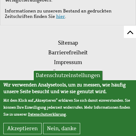
Informationen zu unserem Bestand an gedruckten
Zeitschriften finden Sie
hier
.
Z
Fußleistenmenü
Se
Sitemap
sc
Barrierefreiheit
Impressum
Datenschutz
Datenschutzeinstellungen
AVB
Wir verwenden Analysetools, um zu messen, wie häufig
unsere Seite besucht und wie sie genutzt wird.
Mit dem Klick auf „Akzeptieren“ erklären Sie sich damit einverstanden. Sie
können Ihre Einwilligung jederzeit widerrufen. Mehr Informationen finden
Sie in unserer
Datenschutzerklärung
.
Akzeptieren
Nein, danke