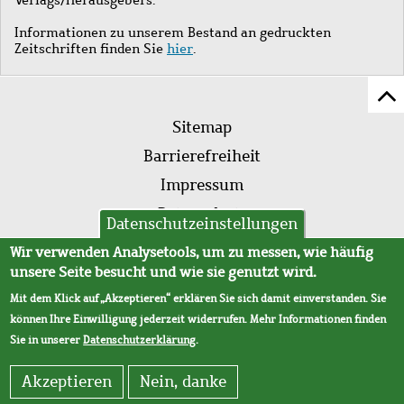
Informationen zu unserem Bestand an gedruckten
Zeitschriften finden Sie
hier
.
Z
Fußleistenmenü
Se
Sitemap
sc
Barrierefreiheit
Impressum
Datenschutz
Datenschutzeinstellungen
AVB
Wir verwenden Analysetools, um zu messen, wie häufig
unsere Seite besucht und wie sie genutzt wird.
Mit dem Klick auf „Akzeptieren“ erklären Sie sich damit einverstanden. Sie
können Ihre Einwilligung jederzeit widerrufen. Mehr Informationen finden
Sie in unserer
Datenschutzerklärung
.
Akzeptieren
Nein, danke