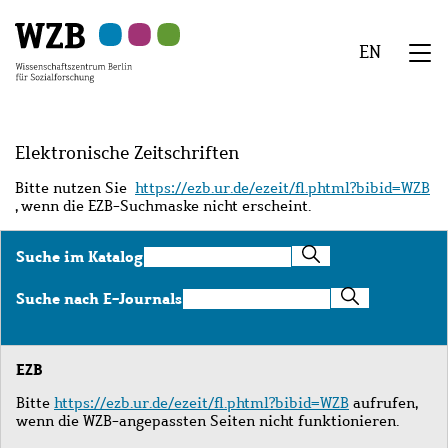
Zu
Zu
Zu
Zur
Zur
Hauptinhalt
Navigation
Suche
Sekundärnavigation
Fußzeile
EN
springen
springen
springen
springen
springen
We
Menü
Elektronische Zeitschriften
Bitte nutzen Sie
https://ezb.ur.de/ezeit/fl.phtml?bibid=WZB
, wenn die EZB-Suchmaske nicht erscheint.
Suche
Suche im Katalog
im
Katalog
Suche
Suche nach E-Journals
nach
E-
Journals
EZB
Bitte
https://ezb.ur.de/ezeit/fl.phtml?bibid=WZB
aufrufen,
wenn die WZB-angepassten Seiten nicht funktionieren.