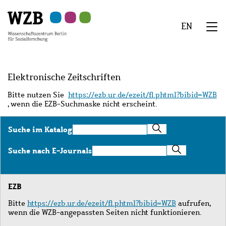
Zu
Zu
Zu
Zur
Zur
Hauptinhalt
Navigation
Suche
Sekundärnavigation
Fußzeile
EN
springen
springen
springen
springen
springen
We
Menü
Elektronische Zeitschriften
Bitte nutzen Sie
https://ezb.ur.de/ezeit/fl.phtml?bibid=WZB
, wenn die EZB-Suchmaske nicht erscheint.
Suche
Suche im Katalog
im
Katalog
Suche
Suche nach E-Journals
nach
E-
Journals
EZB
Bitte
https://ezb.ur.de/ezeit/fl.phtml?bibid=WZB
aufrufen,
wenn die WZB-angepassten Seiten nicht funktionieren.