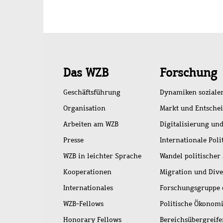
Schnellzugriff
Das WZB
Forschung
Geschäftsführung
Dynamiken soziale
Organisation
Markt und Entsche
Arbeiten am WZB
Digitalisierung und
Presse
Internationale Poli
WZB in leichter Sprache
Wandel politischer
Kooperationen
Migration und Dive
Internationales
Forschungsgruppe 
WZB-Fellows
Politische Ökonom
Honorary Fellows
Bereichsübergreif