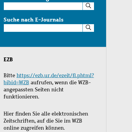
Suche
im
Katalog
Suche nach E-Journals
Suche
nach
E-
Journals
EZB
Bitte
https://ezb.ur.de/ezeit/fl.phtml?
bibid=WZB
aufrufen, wenn die WZB-
angepassten Seiten nicht
funktionieren.
Hier finden Sie alle elektronischen
Zeitschriften, auf die Sie im WZB
online zugreifen können.