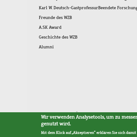
Karl W. Deutsch-Gastprofessur
Beendete Forschu
Freunde des WZB
A.SK Award
Geschichte des WZB
Alumni
Fußleistenmenü
Sitemap
Barrierefreiheit
Impressum
Datensc
Wir verwenden Analysetools, um zu messen,
genutzt wird.
Mit dem Klick auf „Akzeptieren“ erklären Sie sich damit