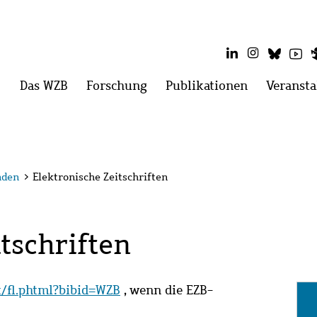
LinkedIn
Instagram
Blues
Yo
Hauptmenü
Das WZB
Menü
Forschung
Menü
Publikationen
Menü
Veransta
öffnen:
öffnen:
öffnen:
Das
Forschung
Publikatio
WZB
nden
>
Elektronische Zeitschriften
tschriften
it/fl.phtml?bibid=WZB
, wenn die EZB-