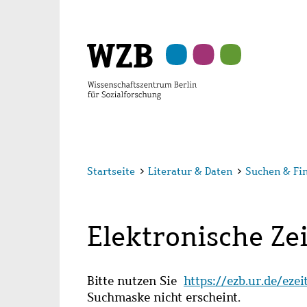
Zu
Zu
Zu
Zur
Zur
Hauptinhalt
Navigation
Suche
Sekundärnavigation
Fußzeile
springen
springen
springen
springen
springen
Startseite
>
Literatur & Daten
>
Suchen & Fi
Elektronische Zei
Bitte nutzen Sie
https://ezb.ur.de/eze
Suchmaske nicht erscheint.