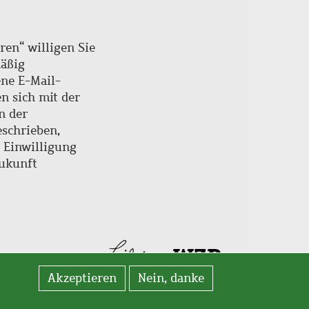
ren“ willigen Sie
mäßig
ne E-Mail-
en sich mit der
n der
schrieben,
e Einwilligung
Zukunft
Akzeptieren
Nein, danke