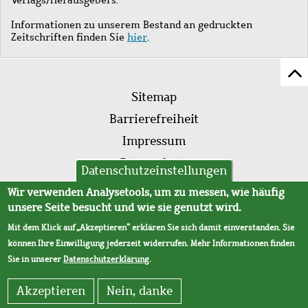
Informationen zu unserem Bestand an gedruckten
Zeitschriften finden Sie
hier
.
Z
Fußleistenmenü
Se
Sitemap
sc
Barrierefreiheit
Impressum
Datenschutz
Datenschutzeinstellungen
AVB
Wir verwenden Analysetools, um zu messen, wie häufig
unsere Seite besucht und wie sie genutzt wird.
Mit dem Klick auf „Akzeptieren“ erklären Sie sich damit einverstanden. Sie
können Ihre Einwilligung jederzeit widerrufen. Mehr Informationen finden
Sie in unserer
Datenschutzerklärung
.
Akzeptieren
Nein, danke