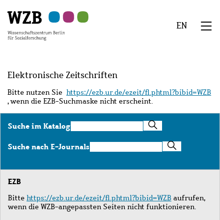
Zu
Zu
Zu
Zur
Zur
Hauptinhalt
Navigation
Suche
Sekundärnavigation
Fußzeile
EN
springen
springen
springen
springen
springen
We
Menü
Elektronische Zeitschriften
Bitte nutzen Sie
https://ezb.ur.de/ezeit/fl.phtml?bibid=WZB
, wenn die EZB-Suchmaske nicht erscheint.
Suche
Suche im Katalog
im
Katalog
Suche
Suche nach E-Journals
nach
E-
Journals
EZB
Bitte
https://ezb.ur.de/ezeit/fl.phtml?bibid=WZB
aufrufen,
wenn die WZB-angepassten Seiten nicht funktionieren.