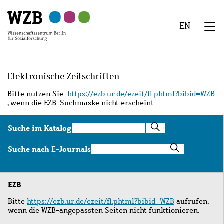
Zu
Zu
Zu
Zur
Zur
Hauptinhalt
Navigation
Suche
Sekundärnavigation
Fußzeile
EN
springen
springen
springen
springen
springen
We
Menü
Elektronische Zeitschriften
Bitte nutzen Sie
https://ezb.ur.de/ezeit/fl.phtml?bibid=WZB
, wenn die EZB-Suchmaske nicht erscheint.
Suche
Suche im Katalog
im
Katalog
Suche
Suche nach E-Journals
nach
E-
Journals
EZB
Bitte
https://ezb.ur.de/ezeit/fl.phtml?bibid=WZB
aufrufen,
wenn die WZB-angepassten Seiten nicht funktionieren.