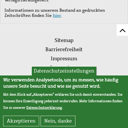
Informationen zu unserem Bestand an gedruckten
Zeitschriften finden Sie
hier
.
Z
Fußleistenmenü
Se
Sitemap
sc
Barrierefreiheit
Impressum
Datenschutz
Datenschutzeinstellungen
AVB
Wir verwenden Analysetools, um zu messen, wie häufig
unsere Seite besucht und wie sie genutzt wird.
Mit dem Klick auf „Akzeptieren“ erklären Sie sich damit einverstanden. Sie
können Ihre Einwilligung jederzeit widerrufen. Mehr Informationen finden
Sie in unserer
Datenschutzerklärung
.
Akzeptieren
Nein, danke