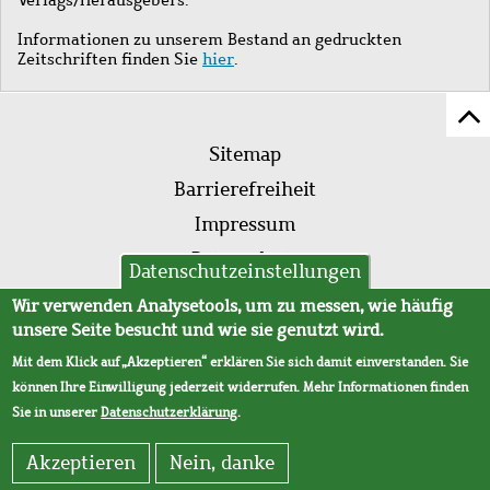
Informationen zu unserem Bestand an gedruckten
Zeitschriften finden Sie
hier
.
Z
Fußleistenmenü
Se
Sitemap
sc
Barrierefreiheit
Impressum
Datenschutz
Datenschutzeinstellungen
AVB
Wir verwenden Analysetools, um zu messen, wie häufig
unsere Seite besucht und wie sie genutzt wird.
Mit dem Klick auf „Akzeptieren“ erklären Sie sich damit einverstanden. Sie
können Ihre Einwilligung jederzeit widerrufen. Mehr Informationen finden
Sie in unserer
Datenschutzerklärung
.
Akzeptieren
Nein, danke