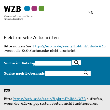
Zu
Zu
Zu
Zur
Zur
Hauptinhalt
Navigation
Suche
Sekundärnavigation
Fußzeile
EN
springen
springen
springen
springen
springen
We
Menü
Elektronische Zeitschriften
Bitte nutzen Sie
https://ezb.ur.de/ezeit/fl.phtml?bibid=WZB
, wenn die EZB-Suchmaske nicht erscheint.
Suche
Suche im Katalog
im
Katalog
Suche
Suche nach E-Journals
nach
E-
Journals
EZB
Bitte
https://ezb.ur.de/ezeit/fl.phtml?bibid=WZB
aufrufen,
wenn die WZB-angepassten Seiten nicht funktionieren.