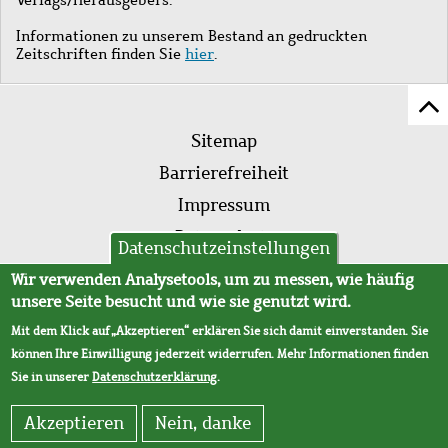
Informationen zu unserem Bestand an gedruckten
Zeitschriften finden Sie
hier
.
Z
Fußleistenmenü
Se
Sitemap
sc
Barrierefreiheit
Impressum
Datenschutz
Datenschutzeinstellungen
AVB
Wir verwenden Analysetools, um zu messen, wie häufig
unsere Seite besucht und wie sie genutzt wird.
Mit dem Klick auf „Akzeptieren“ erklären Sie sich damit einverstanden. Sie
können Ihre Einwilligung jederzeit widerrufen. Mehr Informationen finden
Sie in unserer
Datenschutzerklärung
.
Akzeptieren
Nein, danke