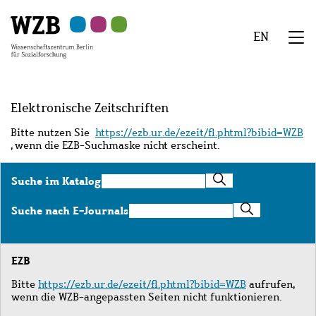
Zu
Zu
Zu
Zur
Zur
Hauptinhalt
Navigation
Suche
Sekundärnavigation
Fußzeile
EN
springen
springen
springen
springen
springen
We
Menü
Elektronische Zeitschriften
Bitte nutzen Sie
https://ezb.ur.de/ezeit/fl.phtml?bibid=WZB
, wenn die EZB-Suchmaske nicht erscheint.
Suche
Suche im Katalog
im
Katalog
Suche
Suche nach E-Journals
nach
E-
Journals
EZB
Bitte
https://ezb.ur.de/ezeit/fl.phtml?bibid=WZB
aufrufen,
wenn die WZB-angepassten Seiten nicht funktionieren.