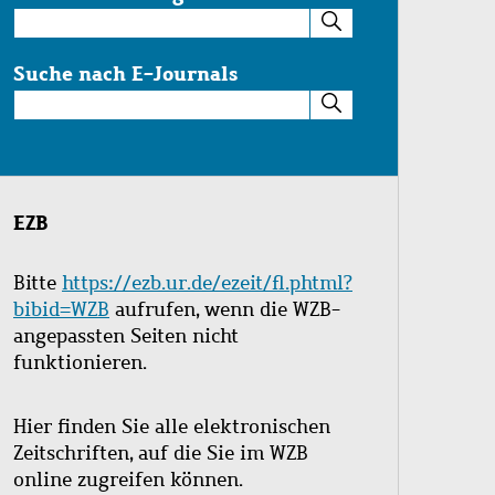
Suche
im
Katalog
Suche nach E-Journals
Suche
nach
E-
Journals
EZB
Bitte
https://ezb.ur.de/ezeit/fl.phtml?
bibid=WZB
aufrufen, wenn die WZB-
angepassten Seiten nicht
funktionieren.
Hier finden Sie alle elektronischen
Zeitschriften, auf die Sie im WZB
online zugreifen können.