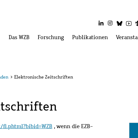
LinkedIn
Instagram
Blues
Yo
Hauptmenü
Das WZB
Menü
Forschung
Menü
Publikationen
Menü
Veransta
öffnen:
öffnen:
öffnen:
Das
Forschung
Publikatio
WZB
nden
>
Elektronische Zeitschriften
tschriften
it/fl.phtml?bibid=WZB
, wenn die EZB-