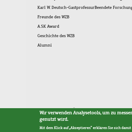
Karl W. Deutsch-Gastprofessur
Beendete Forschu
Freunde des WZB
A.SK Award
Geschichte des WZB
Alumni
Fußleistenmenü
Sitemap
Barrierefreiheit
Impressum
Datensc
Wir verwenden Analysetools, um zu messen,
genutzt wird.
Mit dem Klick auf „Akzeptieren“ erklären Sie sich damit