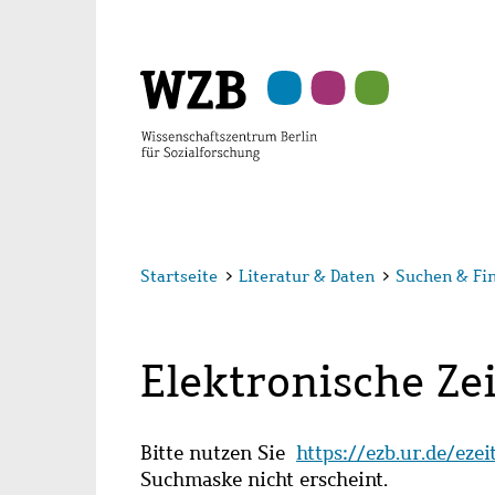
Zu
Zu
Zu
Zur
Zur
Hauptinhalt
Navigation
Suche
Sekundärnavigation
Fußzeile
springen
springen
springen
springen
springen
Startseite
>
Literatur & Daten
>
Suchen & Fi
Elektronische Zei
Bitte nutzen Sie
https://ezb.ur.de/eze
Suchmaske nicht erscheint.