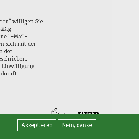
ren“ willigen Sie
mäßig
ne E-Mail-
en sich mit der
n der
schrieben,
e Einwilligung
Zukunft
Akzeptieren
Nein, danke