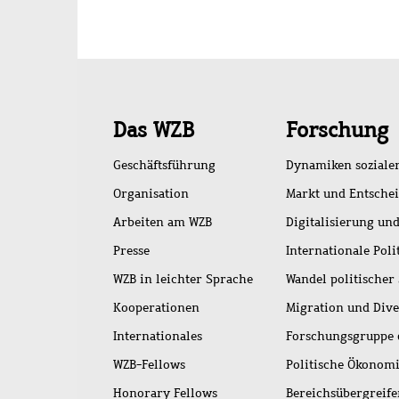
Schnellzugriff
Das WZB
Forschung
Geschäftsführung
Dynamiken soziale
Organisation
Markt und Entsche
Arbeiten am WZB
Digitalisierung und
Presse
Internationale Poli
WZB in leichter Sprache
Wandel politischer
Kooperationen
Migration und Dive
Internationales
Forschungsgruppe 
WZB-Fellows
Politische Ökonom
Honorary Fellows
Bereichsübergreif