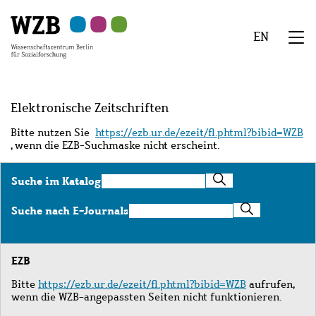
Zu
Zu
Zu
Zur
Zur
Hauptinhalt
Navigation
Suche
Sekundärnavigation
Fußzeile
EN
springen
springen
springen
springen
springen
We
Menü
Elektronische Zeitschriften
Bitte nutzen Sie
https://ezb.ur.de/ezeit/fl.phtml?bibid=WZB
, wenn die EZB-Suchmaske nicht erscheint.
Suche
Suche im Katalog
im
Katalog
Suche
Suche nach E-Journals
nach
E-
Journals
EZB
Bitte
https://ezb.ur.de/ezeit/fl.phtml?bibid=WZB
aufrufen,
wenn die WZB-angepassten Seiten nicht funktionieren.