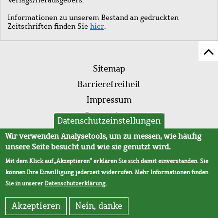
Informationen zu unserem Bestand an gedruckten
Zeitschriften finden Sie
hier
.
Z
Fußleistenmenü
Se
Sitemap
sc
Barrierefreiheit
Impressum
Datenschutz
Datenschutzeinstellungen
AVB
Wir verwenden Analysetools, um zu messen, wie häufig
unsere Seite besucht und wie sie genutzt wird.
Mit dem Klick auf „Akzeptieren“ erklären Sie sich damit einverstanden. Sie
können Ihre Einwilligung jederzeit widerrufen. Mehr Informationen finden
Sie in unserer
Datenschutzerklärung
.
Akzeptieren
Nein, danke