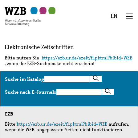
Zu
Zu
Zu
Zur
Zur
Hauptinhalt
Navigation
Suche
Sekundärnavigation
Fußzeile
EN
springen
springen
springen
springen
springen
We
Menü
Elektronische Zeitschriften
Bitte nutzen Sie
https://ezb.ur.de/ezeit/fl.phtml?bibid=WZB
, wenn die EZB-Suchmaske nicht erscheint.
Suche
Suche im Katalog
im
Katalog
Suche
Suche nach E-Journals
nach
E-
Journals
EZB
Bitte
https://ezb.ur.de/ezeit/fl.phtml?bibid=WZB
aufrufen,
wenn die WZB-angepassten Seiten nicht funktionieren.