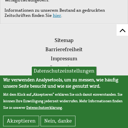
Informationen zu unserem Bestand an gedruckten
Zeitschriften finden Sie
hier
.
Z
Fußleistenmenü
Se
Sitemap
sc
Barrierefreiheit
Impressum
Datenschutz
Datenschutzeinstellungen
AVB
Wir verwenden Analysetools, um zu messen, wie häufig
unsere Seite besucht und wie sie genutzt wird.
Mit dem Klick auf „Akzeptieren“ erklären Sie sich damit einverstanden. Sie
können Ihre Einwilligung jederzeit widerrufen. Mehr Informationen finden
Sie in unserer
Datenschutzerklärung
.
Akzeptieren
Nein, danke