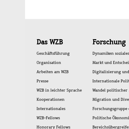
Schnellzugriff
Das WZB
Forschung
Geschäftsführung
Dynamiken soziale
Organisation
Markt und Entsche
Arbeiten am WZB
Digitalisierung und
Presse
Internationale Poli
WZB in leichter Sprache
Wandel politischer
Kooperationen
Migration und Dive
Internationales
Forschungsgruppe 
WZB-Fellows
Politische Ökonom
Honorary Fellows
Bereichsübergreif