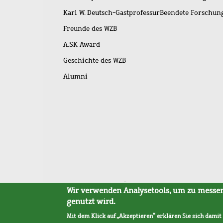
Karl W. Deutsch-Gastprofessur
Beendete Forschu
Freunde des WZB
A.SK Award
Geschichte des WZB
Alumni
Fußleistenmenü
Sitemap
Barrierefreiheit
Impressum
Datensc
Wir verwenden Analysetools, um zu messen,
genutzt wird.
Mit dem Klick auf „Akzeptieren“ erklären Sie sich damit