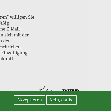
ren“ willigen Sie
mäßig
ne E-Mail-
en sich mit der
n der
schrieben,
e Einwilligung
Zukunft
Akzeptieren
Nein, danke