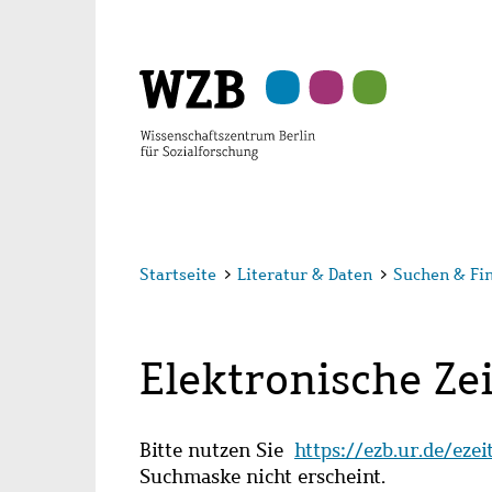
Zu
Zu
Zu
Zur
Zur
Hauptinhalt
Navigation
Suche
Sekundärnavigation
Fußzeile
springen
springen
springen
springen
springen
Startseite
>
Literatur & Daten
>
Suchen & Fi
Elektronische Zei
Bitte nutzen Sie
https://ezb.ur.de/eze
Suchmaske nicht erscheint.