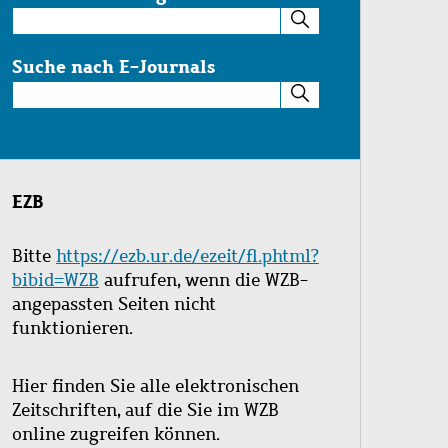
Suche
im
Katalog
Suche nach E-Journals
Suche
nach
E-
Journals
EZB
Bitte
https://ezb.ur.de/ezeit/fl.phtml?
bibid=WZB
aufrufen, wenn die WZB-
angepassten Seiten nicht
funktionieren.
Hier finden Sie alle elektronischen
Zeitschriften, auf die Sie im WZB
online zugreifen können.