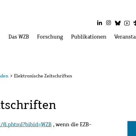
LinkedIn
Instagram
Blues
Yo
Hauptmenü
Das WZB
Menü
Forschung
Menü
Publikationen
Menü
Veransta
öffnen:
öffnen:
öffnen:
Das
Forschung
Publikatio
WZB
nden
>
Elektronische Zeitschriften
tschriften
it/fl.phtml?bibid=WZB
, wenn die EZB-