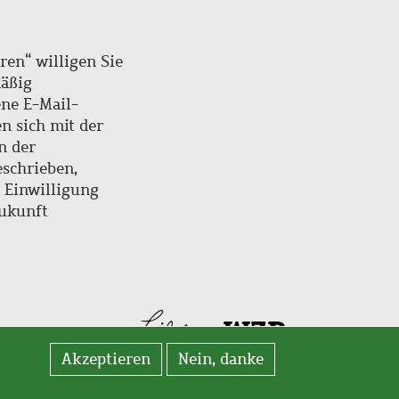
ren“ willigen Sie
mäßig
ne E-Mail-
en sich mit der
n der
schrieben,
e Einwilligung
Zukunft
Akzeptieren
Nein, danke