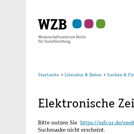
Zu
Zu
Zu
Zur
Zur
Hauptinhalt
Navigation
Suche
Sekundärnavigation
Fußzeile
springen
springen
springen
springen
springen
Startseite
>
Literatur & Daten
>
Suchen & Fi
Elektronische Zei
Bitte nutzen Sie
https://ezb.ur.de/eze
Suchmaske nicht erscheint.