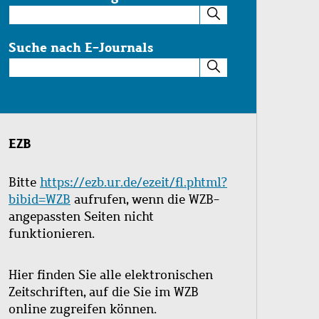
Suche
im
Katalog
Suche nach E-Journals
Suche
nach
E-
Journals
EZB
Bitte
https://ezb.ur.de/ezeit/fl.phtml?
bibid=WZB
aufrufen, wenn die WZB-
angepassten Seiten nicht
funktionieren.
Hier finden Sie alle elektronischen
Zeitschriften, auf die Sie im WZB
online zugreifen können.