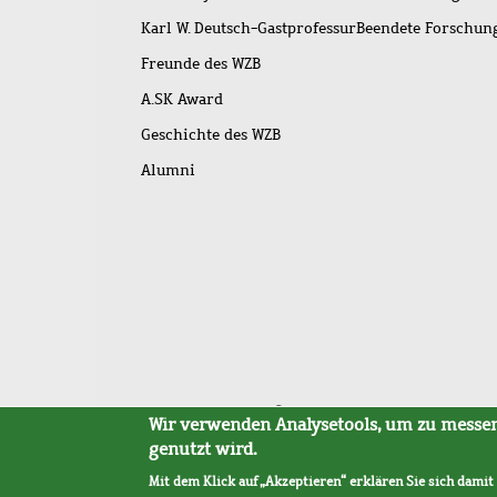
Karl W. Deutsch-Gastprofessur
Beendete Forschu
Freunde des WZB
A.SK Award
Geschichte des WZB
Alumni
Fußleistenmenü
Sitemap
Barrierefreiheit
Impressum
Datensc
Wir verwenden Analysetools, um zu messen,
genutzt wird.
Mit dem Klick auf „Akzeptieren“ erklären Sie sich damit