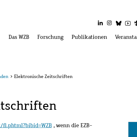
LinkedIn
Instagram
Blues
Yo
Hauptmenü
Das WZB
Menü
Forschung
Menü
Publikationen
Menü
Veransta
öffnen:
öffnen:
öffnen:
Das
Forschung
Publikatio
WZB
nden
>
Elektronische Zeitschriften
tschriften
it/fl.phtml?bibid=WZB
, wenn die EZB-