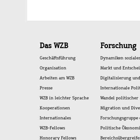
Schnellzugriff
Das WZB
Forschung
Geschäftsführung
Dynamiken soziale
Organisation
Markt und Entsche
Arbeiten am WZB
Digitalisierung und
Presse
Internationale Poli
WZB in leichter Sprache
Wandel politischer
Kooperationen
Migration und Dive
Internationales
Forschungsgruppe 
WZB-Fellows
Politische Ökonom
Honorary Fellows
Bereichsübergreif