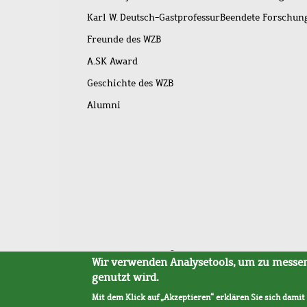
Karl W. Deutsch-Gastprofessur
Beendete Forschu
Freunde des WZB
A.SK Award
Geschichte des WZB
Alumni
Fußleistenmenü
Sitemap
Barrierefreiheit
Impressum
Datensc
Wir verwenden Analysetools, um zu messen,
genutzt wird.
Mit dem Klick auf „Akzeptieren“ erklären Sie sich damit