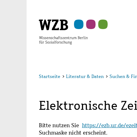
Zu
Zu
Zu
Zur
Zur
Hauptinhalt
Navigation
Suche
Sekundärnavigation
Fußzeile
springen
springen
springen
springen
springen
Startseite
>
Literatur & Daten
>
Suchen & Fi
Elektronische Zei
Bitte nutzen Sie
https://ezb.ur.de/eze
Suchmaske nicht erscheint.