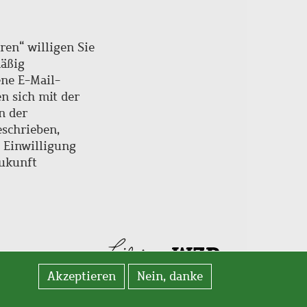
ren“ willigen Sie
mäßig
ne E-Mail-
en sich mit der
n der
schrieben,
e Einwilligung
Zukunft
Akzeptieren
Nein, danke