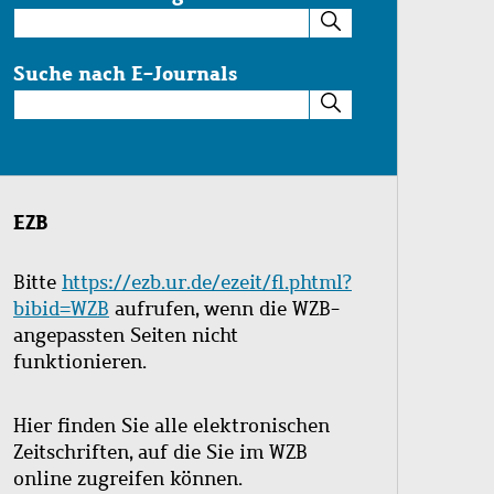
Suche
im
Katalog
Suche nach E-Journals
Suche
nach
E-
Journals
EZB
Bitte
https://ezb.ur.de/ezeit/fl.phtml?
bibid=WZB
aufrufen, wenn die WZB-
angepassten Seiten nicht
funktionieren.
Hier finden Sie alle elektronischen
Zeitschriften, auf die Sie im WZB
online zugreifen können.