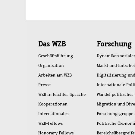
Schnellzugriff
Das WZB
Forschung
Geschäftsführung
Dynamiken soziale
Organisation
Markt und Entsche
Arbeiten am WZB
Digitalisierung und
Presse
Internationale Poli
WZB in leichter Sprache
Wandel politischer
Kooperationen
Migration und Dive
Internationales
Forschungsgruppe 
WZB-Fellows
Politische Ökonom
Honorary Fellows
Bereichsübergreif