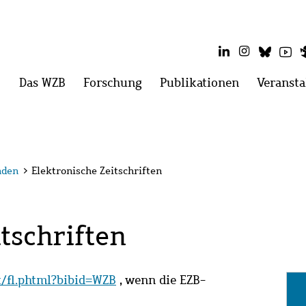
LinkedIn
Instagram
Blues
Yo
Hauptmenü
Das WZB
Menü
Forschung
Menü
Publikationen
Menü
Veransta
öffnen:
öffnen:
öffnen:
Das
Forschung
Publikatio
WZB
nden
>
Elektronische Zeitschriften
tschriften
it/fl.phtml?bibid=WZB
, wenn die EZB-