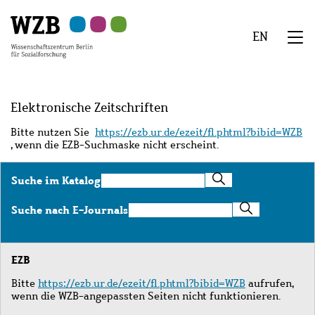
Zu
Zu
Zu
Zur
Zur
Hauptinhalt
Navigation
Suche
Sekundärnavigation
Fußzeile
EN
springen
springen
springen
springen
springen
We
Menü
Elektronische Zeitschriften
Bitte nutzen Sie
https://ezb.ur.de/ezeit/fl.phtml?bibid=WZB
, wenn die EZB-Suchmaske nicht erscheint.
Suche
Suche im Katalog
im
Katalog
Suche
Suche nach E-Journals
nach
E-
Journals
EZB
Bitte
https://ezb.ur.de/ezeit/fl.phtml?bibid=WZB
aufrufen,
wenn die WZB-angepassten Seiten nicht funktionieren.