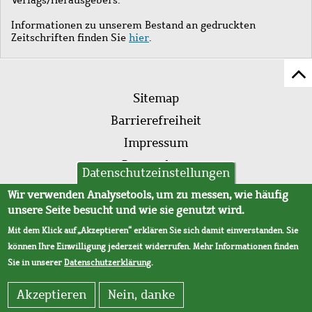
Informationen zu unserem Bestand an gedruckten
Zeitschriften finden Sie
hier
.
Z
Fußleistenmenü
Se
Sitemap
sc
Barrierefreiheit
Impressum
Datenschutz
Datenschutzeinstellungen
AVB
Wir verwenden Analysetools, um zu messen, wie häufig
unsere Seite besucht und wie sie genutzt wird.
Mit dem Klick auf „Akzeptieren“ erklären Sie sich damit einverstanden. Sie
können Ihre Einwilligung jederzeit widerrufen. Mehr Informationen finden
Sie in unserer
Datenschutzerklärung
.
Akzeptieren
Nein, danke