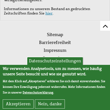
Informationen zu unserem Bestand an gedruckten
Zeitschriften finden Sie
hier
.
Z
Fußleistenmenü
Se
Sitemap
sc
Barrierefreiheit
Impressum
Datenschutz
Datenschutzeinstellungen
AVB
Wir verwenden Analysetools, um zu messen, wie häufig
unsere Seite besucht und wie sie genutzt wird.
Mit dem Klick auf „Akzeptieren“ erklären Sie sich damit einverstanden. Sie
können Ihre Einwilligung jederzeit widerrufen. Mehr Informationen finden
Sie in unserer
Datenschutzerklärung
.
Akzeptieren
Nein, danke