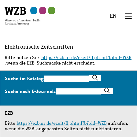
Zu
Zu
Zu
Zur
Zur
Hauptinhalt
Navigation
Suche
Sekundärnavigation
Fußzeile
EN
springen
springen
springen
springen
springen
We
Menü
Elektronische Zeitschriften
Bitte nutzen Sie
https://ezb.ur.de/ezeit/fl.phtml?bibid=WZB
, wenn die EZB-Suchmaske nicht erscheint.
Suche
Suche im Katalog
im
Katalog
Suche
Suche nach E-Journals
nach
E-
Journals
EZB
Bitte
https://ezb.ur.de/ezeit/fl.phtml?bibid=WZB
aufrufen,
wenn die WZB-angepassten Seiten nicht funktionieren.