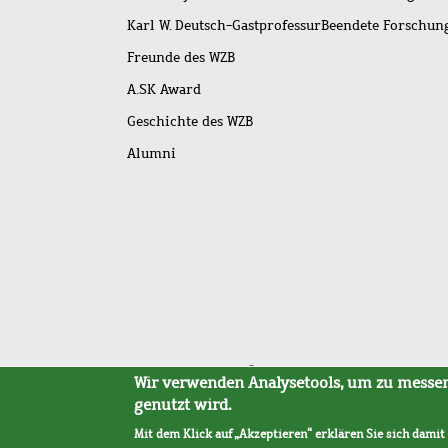
Karl W. Deutsch-Gastprofessur
Beendete Forschu
Freunde des WZB
A.SK Award
Geschichte des WZB
Alumni
Fußleistenmenü
Sitemap
Barrierefreiheit
Impressum
Datensc
Wir verwenden Analysetools, um zu messen,
genutzt wird.
Mit dem Klick auf „Akzeptieren“ erklären Sie sich damit