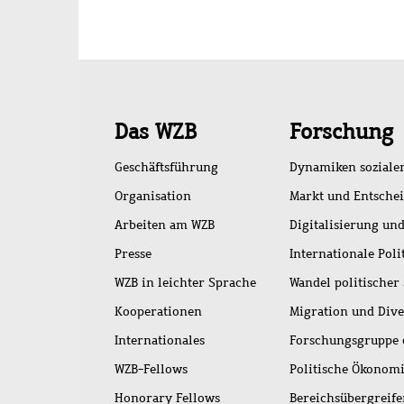
Schnellzugriff
Das WZB
Forschung
Geschäftsführung
Dynamiken soziale
Organisation
Markt und Entsche
Arbeiten am WZB
Digitalisierung und
Presse
Internationale Poli
WZB in leichter Sprache
Wandel politischer
Kooperationen
Migration und Dive
Internationales
Forschungsgruppe 
WZB-Fellows
Politische Ökonom
Honorary Fellows
Bereichsübergreif