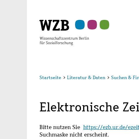
Zu
Zu
Zu
Zur
Zur
Hauptinhalt
Navigation
Suche
Sekundärnavigation
Fußzeile
springen
springen
springen
springen
springen
Startseite
>
Literatur & Daten
>
Suchen & Fi
Elektronische Zei
Bitte nutzen Sie
https://ezb.ur.de/eze
Suchmaske nicht erscheint.