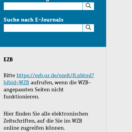
Suche
im
Katalog
Suche nach E-Journals
Suche
nach
E-
Journals
EZB
Bitte
https://ezb.ur.de/ezeit/fl.phtml?
bibid=WZB
aufrufen, wenn die WZB-
angepassten Seiten nicht
funktionieren.
Hier finden Sie alle elektronischen
Zeitschriften, auf die Sie im WZB
online zugreifen können.