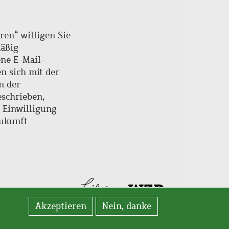
ren“ willigen Sie
mäßig
ne E-Mail-
en sich mit der
n der
schrieben,
e Einwilligung
Zukunft
Akzeptieren
Nein, danke