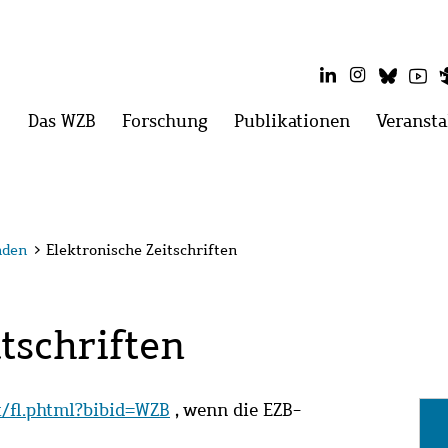
LinkedIn
Instagram
Blues
Yo
Hauptmenü
Das WZB
Menü
Forschung
Menü
Publikationen
Menü
Veransta
öffnen:
öffnen:
öffnen:
Das
Forschung
Publikatio
WZB
nden
>
Elektronische Zeitschriften
tschriften
it/fl.phtml?bibid=WZB
, wenn die EZB-