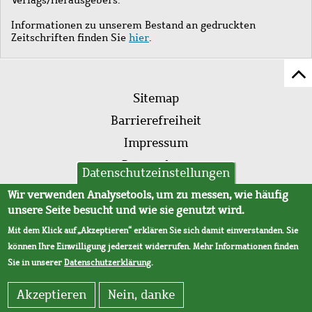
Informationen zu unserem Bestand an gedruckten
Zeitschriften finden Sie
hier
.
Z
Fußleistenmenü
Se
Sitemap
sc
Barrierefreiheit
Impressum
Datenschutz
Datenschutzeinstellungen
AVB
Wir verwenden Analysetools, um zu messen, wie häufig
unsere Seite besucht und wie sie genutzt wird.
Mit dem Klick auf „Akzeptieren“ erklären Sie sich damit einverstanden. Sie
können Ihre Einwilligung jederzeit widerrufen. Mehr Informationen finden
Sie in unserer
Datenschutzerklärung
.
Akzeptieren
Nein, danke