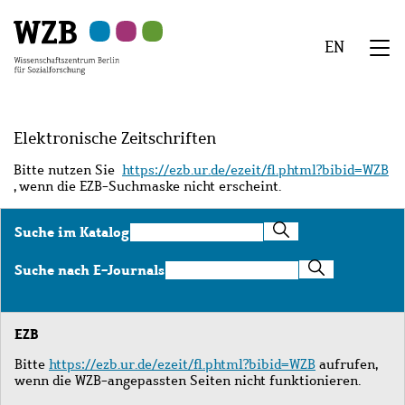
Zu
Zu
Zu
Zur
Zur
Hauptinhalt
Navigation
Suche
Sekundärnavigation
Fußzeile
EN
springen
springen
springen
springen
springen
We
Menü
Elektronische Zeitschriften
Bitte nutzen Sie
https://ezb.ur.de/ezeit/fl.phtml?bibid=WZB
, wenn die EZB-Suchmaske nicht erscheint.
Suche
Suche im Katalog
im
Katalog
Suche
Suche nach E-Journals
nach
E-
Journals
EZB
Bitte
https://ezb.ur.de/ezeit/fl.phtml?bibid=WZB
aufrufen,
wenn die WZB-angepassten Seiten nicht funktionieren.