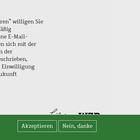
ren“ willigen Sie
mäßig
ne E-Mail-
en sich mit der
n der
schrieben,
e Einwilligung
Zukunft
Akzeptieren
Nein, danke