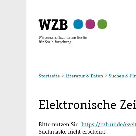
Zu
Zu
Zu
Zur
Zur
Hauptinhalt
Navigation
Suche
Sekundärnavigation
Fußzeile
springen
springen
springen
springen
springen
Startseite
>
Literatur & Daten
>
Suchen & Fi
Elektronische Zei
Bitte nutzen Sie
https://ezb.ur.de/eze
Suchmaske nicht erscheint.