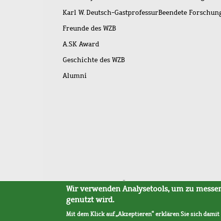
Karl W. Deutsch-Gastprofessur
Beendete Forschu
Freunde des WZB
A.SK Award
Geschichte des WZB
Alumni
Fußleistenmenü
Sitemap
Barrierefreiheit
Impressum
Datensc
Wir verwenden Analysetools, um zu messen,
genutzt wird.
Mit dem Klick auf „Akzeptieren“ erklären Sie sich damit