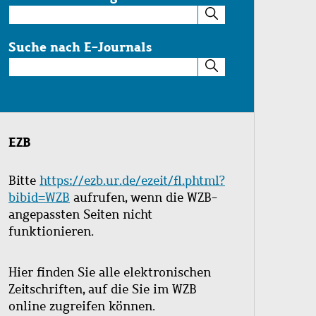
Suche
im
Katalog
Suche nach E-Journals
Suche
nach
E-
Journals
EZB
Bitte
https://ezb.ur.de/ezeit/fl.phtml?
bibid=WZB
aufrufen, wenn die WZB-
angepassten Seiten nicht
funktionieren.
Hier finden Sie alle elektronischen
Zeitschriften, auf die Sie im WZB
online zugreifen können.