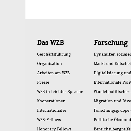
Schnellzugriff
Das WZB
Forschung
Geschäftsführung
Dynamiken soziale
Organisation
Markt und Entsche
Arbeiten am WZB
Digitalisierung und
Presse
Internationale Poli
WZB in leichter Sprache
Wandel politischer
Kooperationen
Migration und Dive
Internationales
Forschungsgruppe 
WZB-Fellows
Politische Ökonom
Honorary Fellows
Bereichsübergreif