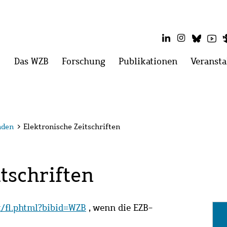
LinkedIn
Instagram
Blues
Yo
Hauptmenü
Das WZB
Menü
Forschung
Menü
Publikationen
Menü
Veransta
öffnen:
öffnen:
öffnen:
Das
Forschung
Publikatio
WZB
nden
>
Elektronische Zeitschriften
tschriften
it/fl.phtml?bibid=WZB
, wenn die EZB-