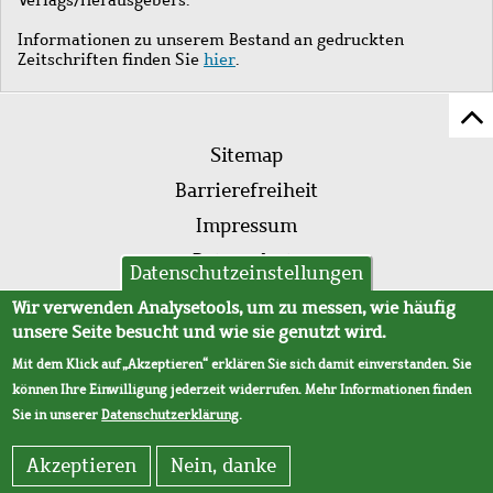
Informationen zu unserem Bestand an gedruckten
Zeitschriften finden Sie
hier
.
Z
Fußleistenmenü
Se
Sitemap
sc
Barrierefreiheit
Impressum
Datenschutz
Datenschutzeinstellungen
AVB
Wir verwenden Analysetools, um zu messen, wie häufig
unsere Seite besucht und wie sie genutzt wird.
Mit dem Klick auf „Akzeptieren“ erklären Sie sich damit einverstanden. Sie
können Ihre Einwilligung jederzeit widerrufen. Mehr Informationen finden
Sie in unserer
Datenschutzerklärung
.
Akzeptieren
Nein, danke