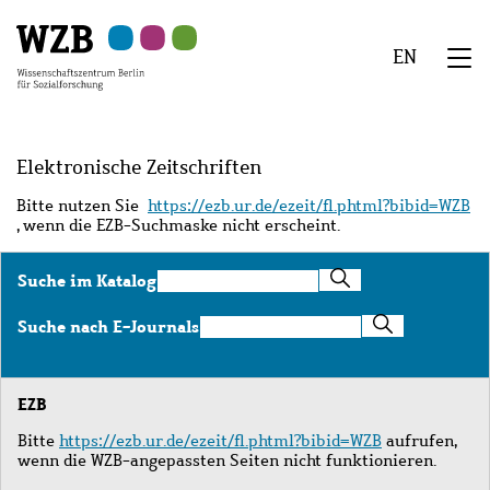
Zu
Zu
Zu
Zur
Zur
Hauptinhalt
Navigation
Suche
Sekundärnavigation
Fußzeile
EN
springen
springen
springen
springen
springen
We
Menü
Elektronische Zeitschriften
Bitte nutzen Sie
https://ezb.ur.de/ezeit/fl.phtml?bibid=WZB
, wenn die EZB-Suchmaske nicht erscheint.
Suche
Suche im Katalog
im
Katalog
Suche
Suche nach E-Journals
nach
E-
Journals
EZB
Bitte
https://ezb.ur.de/ezeit/fl.phtml?bibid=WZB
aufrufen,
wenn die WZB-angepassten Seiten nicht funktionieren.