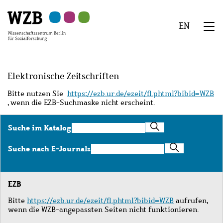
Zu
Zu
Zu
Zur
Zur
Hauptinhalt
Navigation
Suche
Sekundärnavigation
Fußzeile
EN
springen
springen
springen
springen
springen
We
Menü
Elektronische Zeitschriften
Bitte nutzen Sie
https://ezb.ur.de/ezeit/fl.phtml?bibid=WZB
, wenn die EZB-Suchmaske nicht erscheint.
Suche
Suche im Katalog
im
Katalog
Suche
Suche nach E-Journals
nach
E-
Journals
EZB
Bitte
https://ezb.ur.de/ezeit/fl.phtml?bibid=WZB
aufrufen,
wenn die WZB-angepassten Seiten nicht funktionieren.