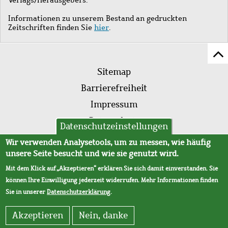
Informationen zu unserem Bestand an gedruckten
Zeitschriften finden Sie
hier
.
Z
Fußleistenmenü
Se
Sitemap
sc
Barrierefreiheit
Impressum
Datenschutz
Datenschutzeinstellungen
AVB
Wir verwenden Analysetools, um zu messen, wie häufig
unsere Seite besucht und wie sie genutzt wird.
Mit dem Klick auf „Akzeptieren“ erklären Sie sich damit einverstanden. Sie
können Ihre Einwilligung jederzeit widerrufen. Mehr Informationen finden
Sie in unserer
Datenschutzerklärung
.
Akzeptieren
Nein, danke