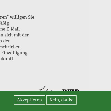
ren“ willigen Sie
mäßig
ne E-Mail-
en sich mit der
n der
schrieben,
e Einwilligung
Zukunft
Akzeptieren
Nein, danke