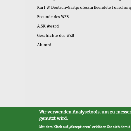
Karl W. Deutsch-Gastprofessur
Beendete Forschu
Freunde des WZB
A.SK Award
Geschichte des WZB
Alumni
Fußleistenmenü
Sitemap
Barrierefreiheit
Impressum
Datensc
Wir verwenden Analysetools, um zu messen,
genutzt wird.
Mit dem Klick auf „Akzeptieren“ erklären Sie sich damit