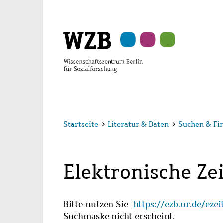
Zu
Zu
Zu
Zur
Zur
Hauptinhalt
Navigation
Suche
Sekundärnavigation
Fußzeile
springen
springen
springen
springen
springen
Startseite
>
Literatur & Daten
>
Suchen & Fi
Elektronische Zei
Bitte nutzen Sie
https://ezb.ur.de/eze
Suchmaske nicht erscheint.