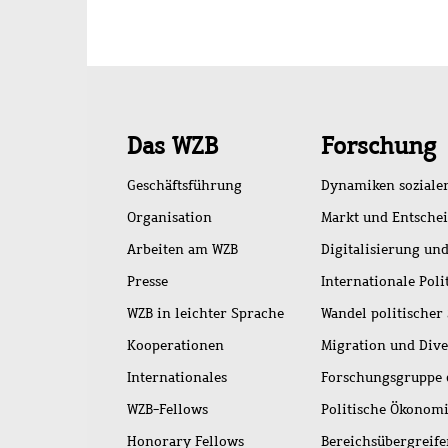
Schnellzugriff
Das WZB
Forschung
Geschäftsführung
Dynamiken soziale
Organisation
Markt und Entsche
Arbeiten am WZB
Digitalisierung und
Presse
Internationale Poli
WZB in leichter Sprache
Wandel politischer
Kooperationen
Migration und Dive
Internationales
Forschungsgruppe 
WZB-Fellows
Politische Ökonom
Honorary Fellows
Bereichsübergreif