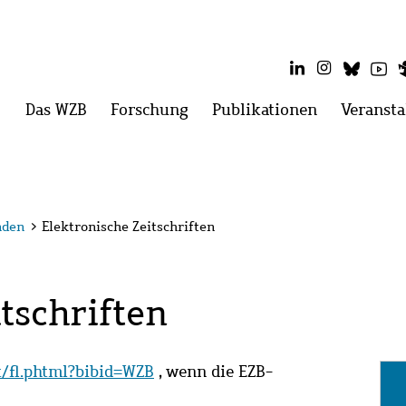
LinkedIn
Instagram
Blues
Yo
Hauptmenü
Das WZB
Menü
Forschung
Menü
Publikationen
Menü
Veransta
öffnen:
öffnen:
öffnen:
Das
Forschung
Publikatio
WZB
nden
>
Elektronische Zeitschriften
tschriften
it/fl.phtml?bibid=WZB
, wenn die EZB-