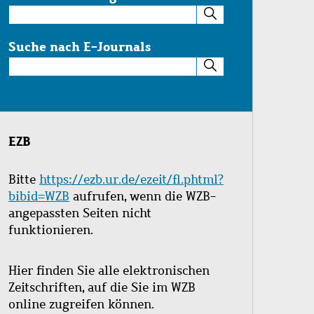
Suche
im
Katalog
Suche nach E-Journals
Suche
nach
E-
Journals
EZB
Bitte
https://ezb.ur.de/ezeit/fl.phtml?
bibid=WZB
aufrufen, wenn die WZB-
angepassten Seiten nicht
funktionieren.
Hier finden Sie alle elektronischen
Zeitschriften, auf die Sie im WZB
online zugreifen können.