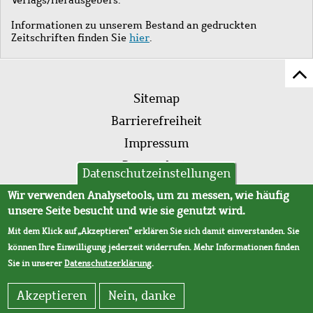
Informationen zu unserem Bestand an gedruckten
Zeitschriften finden Sie
hier
.
Z
Fußleistenmenü
Se
Sitemap
sc
Barrierefreiheit
Impressum
Datenschutz
Datenschutzeinstellungen
AVB
Wir verwenden Analysetools, um zu messen, wie häufig
unsere Seite besucht und wie sie genutzt wird.
Mit dem Klick auf „Akzeptieren“ erklären Sie sich damit einverstanden. Sie
können Ihre Einwilligung jederzeit widerrufen. Mehr Informationen finden
Sie in unserer
Datenschutzerklärung
.
Akzeptieren
Nein, danke