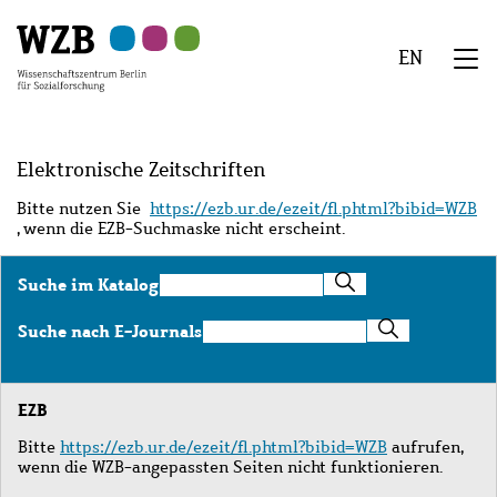
Zu
Zu
Zu
Zur
Zur
Hauptinhalt
Navigation
Suche
Sekundärnavigation
Fußzeile
EN
springen
springen
springen
springen
springen
We
Menü
Elektronische Zeitschriften
Bitte nutzen Sie
https://ezb.ur.de/ezeit/fl.phtml?bibid=WZB
, wenn die EZB-Suchmaske nicht erscheint.
Suche
Suche im Katalog
im
Katalog
Suche
Suche nach E-Journals
nach
E-
Journals
EZB
Bitte
https://ezb.ur.de/ezeit/fl.phtml?bibid=WZB
aufrufen,
wenn die WZB-angepassten Seiten nicht funktionieren.