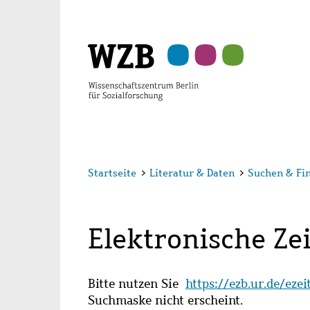
Zu
Zu
Zu
Zur
Zur
Hauptinhalt
Navigation
Suche
Sekundärnavigation
Fußzeile
springen
springen
springen
springen
springen
Startseite
>
Literatur & Daten
>
Suchen & Fi
Elektronische Zei
Bitte nutzen Sie
https://ezb.ur.de/eze
Suchmaske nicht erscheint.