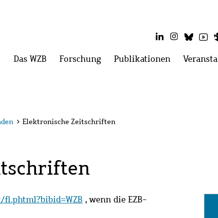
LinkedIn
Instagram
Blues
Yo
Hauptmenü
Das WZB
Menü
Forschung
Menü
Publikationen
Menü
Veransta
öffnen:
öffnen:
öffnen:
Das
Forschung
Publikatio
WZB
nden
>
Elektronische Zeitschriften
tschriften
it/fl.phtml?bibid=WZB
, wenn die EZB-