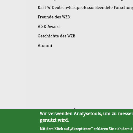
Karl W. Deutsch-Gastprofessur
Beendete Forschu
Freunde des WZB
A.SK Award
Geschichte des WZB
Alumni
Fußleistenmenü
Sitemap
Barrierefreiheit
Impressum
Datensc
Wir verwenden Analysetools, um zu messen,
genutzt wird.
Mit dem Klick auf „Akzeptieren“ erklären Sie sich damit