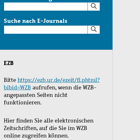
Suche
im
Katalog
Suche nach E-Journals
Suche
nach
E-
Journals
EZB
Bitte
https://ezb.ur.de/ezeit/fl.phtml?
bibid=WZB
aufrufen, wenn die WZB-
angepassten Seiten nicht
funktionieren.
Hier finden Sie alle elektronischen
Zeitschriften, auf die Sie im WZB
online zugreifen können.