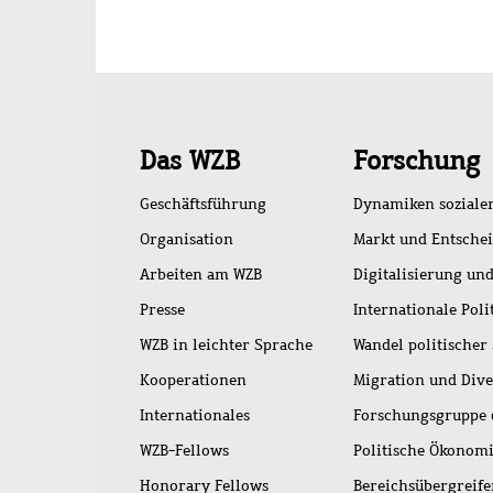
Schnellzugriff
Das WZB
Forschung
Geschäftsführung
Dynamiken soziale
Organisation
Markt und Entsche
Arbeiten am WZB
Digitalisierung und
Presse
Internationale Poli
WZB in leichter Sprache
Wandel politischer
Kooperationen
Migration und Dive
Internationales
Forschungsgruppe 
WZB-Fellows
Politische Ökonom
Honorary Fellows
Bereichsübergreif