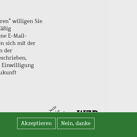
ren“ willigen Sie
mäßig
ne E-Mail-
en sich mit der
n der
schrieben,
e Einwilligung
Zukunft
Akzeptieren
Nein, danke