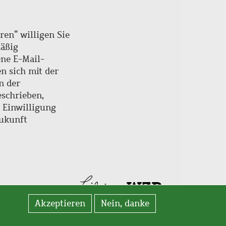
ren“ willigen Sie
mäßig
ne E-Mail-
en sich mit der
n der
schrieben,
e Einwilligung
Zukunft
Akzeptieren
Nein, danke