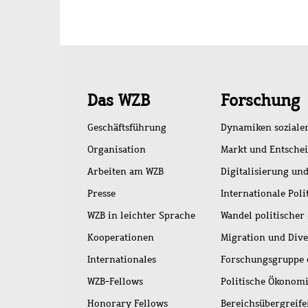
Schnellzugriff
Das WZB
Forschung
Geschäftsführung
Dynamiken soziale
Organisation
Markt und Entsche
Arbeiten am WZB
Digitalisierung und
Presse
Internationale Poli
WZB in leichter Sprache
Wandel politischer
Kooperationen
Migration und Dive
Internationales
Forschungsgruppe 
WZB-Fellows
Politische Ökonom
Honorary Fellows
Bereichsübergreif