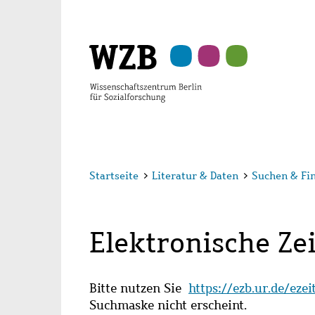
Zu
Zu
Zu
Zur
Zur
Hauptinhalt
Navigation
Suche
Sekundärnavigation
Fußzeile
springen
springen
springen
springen
springen
Startseite
>
Literatur & Daten
>
Suchen & Fi
Elektronische Zei
Bitte nutzen Sie
https://ezb.ur.de/eze
Suchmaske nicht erscheint.