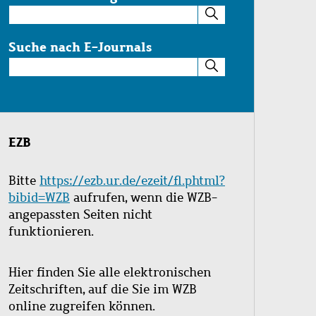
Suche
im
Katalog
Suche nach E-Journals
Suche
nach
E-
Journals
EZB
Bitte
https://ezb.ur.de/ezeit/fl.phtml?
bibid=WZB
aufrufen, wenn die WZB-
angepassten Seiten nicht
funktionieren.
Hier finden Sie alle elektronischen
Zeitschriften, auf die Sie im WZB
online zugreifen können.