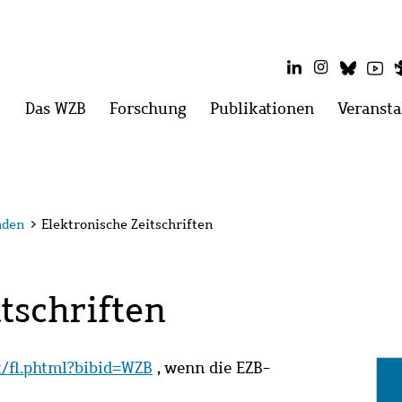
LinkedIn
Instagram
Blues
Yo
Hauptmenü
Das WZB
Menü
Forschung
Menü
Publikationen
Menü
Veransta
öffnen:
öffnen:
öffnen:
Das
Forschung
Publikatio
WZB
nden
>
Elektronische Zeitschriften
tschriften
it/fl.phtml?bibid=WZB
, wenn die EZB-