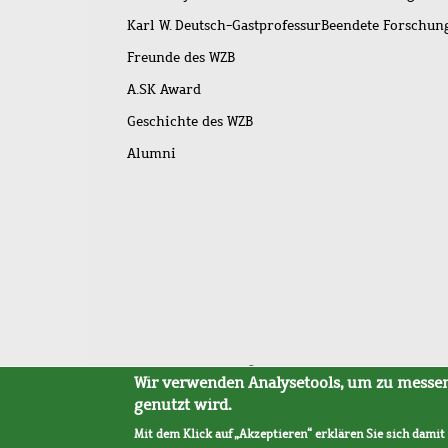
Karl W. Deutsch-Gastprofessur
Beendete Forschu
Freunde des WZB
A.SK Award
Geschichte des WZB
Alumni
Fußleistenmenü
Sitemap
Barrierefreiheit
Impressum
Datensc
Wir verwenden Analysetools, um zu messen,
genutzt wird.
Mit dem Klick auf „Akzeptieren“ erklären Sie sich damit