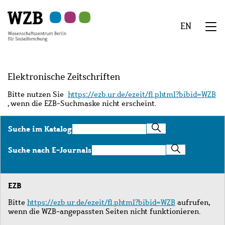
Zu
Zu
Zu
Zur
Zur
Hauptinhalt
Navigation
Suche
Sekundärnavigation
Fußzeile
EN
springen
springen
springen
springen
springen
We
Menü
Elektronische Zeitschriften
Bitte nutzen Sie
https://ezb.ur.de/ezeit/fl.phtml?bibid=WZB
, wenn die EZB-Suchmaske nicht erscheint.
Suche
Suche im Katalog
im
Katalog
Suche
Suche nach E-Journals
nach
E-
Journals
EZB
Bitte
https://ezb.ur.de/ezeit/fl.phtml?bibid=WZB
aufrufen,
wenn die WZB-angepassten Seiten nicht funktionieren.