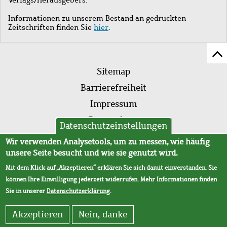
Informationen zu unserem Bestand an gedruckten
Zeitschriften finden Sie
hier
.
Z
Fußleistenmenü
Se
Sitemap
sc
Barrierefreiheit
Impressum
Datenschutz
Datenschutzeinstellungen
AVB
Wir verwenden Analysetools, um zu messen, wie häufig
unsere Seite besucht und wie sie genutzt wird.
Mit dem Klick auf „Akzeptieren“ erklären Sie sich damit einverstanden. Sie
können Ihre Einwilligung jederzeit widerrufen. Mehr Informationen finden
Sie in unserer
Datenschutzerklärung
.
Akzeptieren
Nein, danke