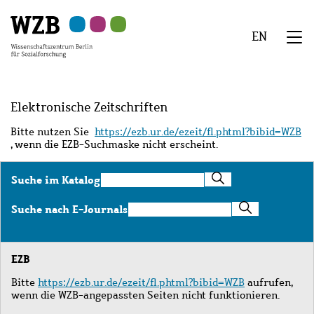
Zu
Zu
Zu
Zur
Zur
Hauptinhalt
Navigation
Suche
Sekundärnavigation
Fußzeile
EN
springen
springen
springen
springen
springen
We
Menü
Elektronische Zeitschriften
Bitte nutzen Sie
https://ezb.ur.de/ezeit/fl.phtml?bibid=WZB
, wenn die EZB-Suchmaske nicht erscheint.
Suche
Suche im Katalog
im
Katalog
Suche
Suche nach E-Journals
nach
E-
Journals
EZB
Bitte
https://ezb.ur.de/ezeit/fl.phtml?bibid=WZB
aufrufen,
wenn die WZB-angepassten Seiten nicht funktionieren.