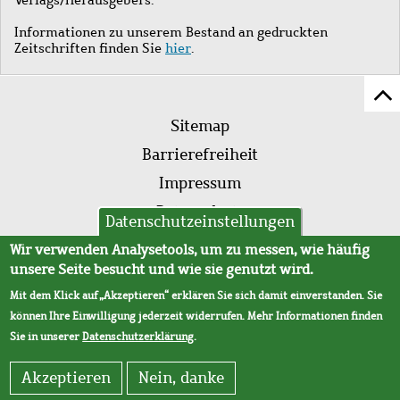
Informationen zu unserem Bestand an gedruckten
Zeitschriften finden Sie
hier
.
Z
Fußleistenmenü
Se
Sitemap
sc
Barrierefreiheit
Impressum
Datenschutz
Datenschutzeinstellungen
AVB
Wir verwenden Analysetools, um zu messen, wie häufig
unsere Seite besucht und wie sie genutzt wird.
Mit dem Klick auf „Akzeptieren“ erklären Sie sich damit einverstanden. Sie
können Ihre Einwilligung jederzeit widerrufen. Mehr Informationen finden
Sie in unserer
Datenschutzerklärung
.
Akzeptieren
Nein, danke