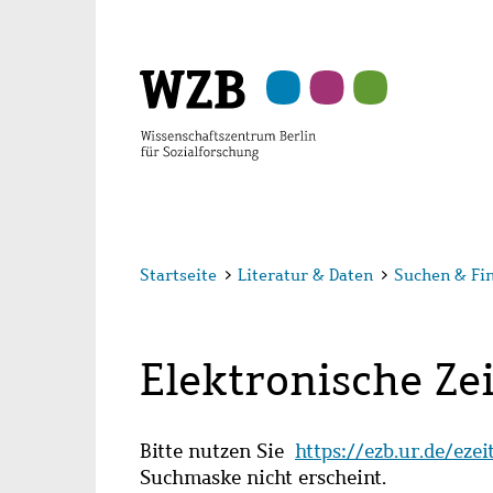
Zu
Zu
Zu
Zur
Zur
Hauptinhalt
Navigation
Suche
Sekundärnavigation
Fußzeile
springen
springen
springen
springen
springen
Startseite
>
Literatur & Daten
>
Suchen & Fi
Elektronische Zei
Bitte nutzen Sie
https://ezb.ur.de/eze
Suchmaske nicht erscheint.