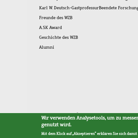
Karl W. Deutsch-Gastprofessur
Beendete Forschu
Freunde des WZB
A.SK Award
Geschichte des WZB
Alumni
Fußleistenmenü
Sitemap
Barrierefreiheit
Impressum
Datensc
Wir verwenden Analysetools, um zu messen,
genutzt wird.
Mit dem Klick auf „Akzeptieren“ erklären Sie sich damit