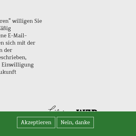
ren“ willigen Sie
mäßig
ne E-Mail-
en sich mit der
n der
schrieben,
e Einwilligung
Zukunft
Akzeptieren
Nein, danke