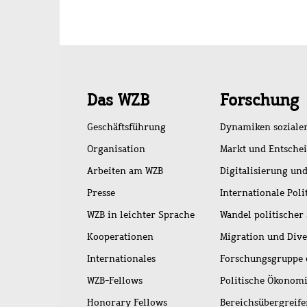
Schnellzugriff
Das WZB
Forschung
Geschäftsführung
Dynamiken soziale
Organisation
Markt und Entsche
Arbeiten am WZB
Digitalisierung und
Presse
Internationale Poli
WZB in leichter Sprache
Wandel politischer
Kooperationen
Migration und Dive
Internationales
Forschungsgruppe 
WZB-Fellows
Politische Ökonom
Honorary Fellows
Bereichsübergreif