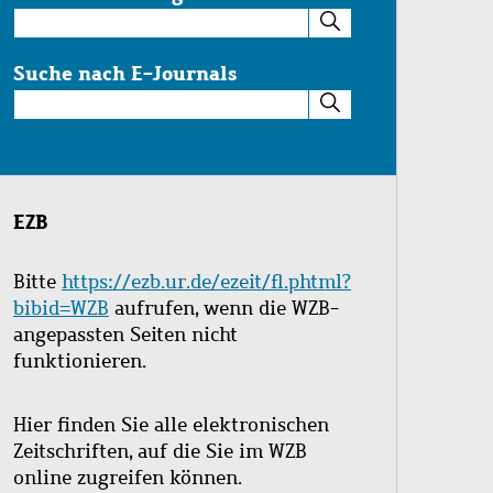
Suche
im
Katalog
Suche nach E-Journals
Suche
nach
E-
Journals
EZB
Bitte
https://ezb.ur.de/ezeit/fl.phtml?
bibid=WZB
aufrufen, wenn die WZB-
angepassten Seiten nicht
funktionieren.
Hier finden Sie alle elektronischen
Zeitschriften, auf die Sie im WZB
online zugreifen können.