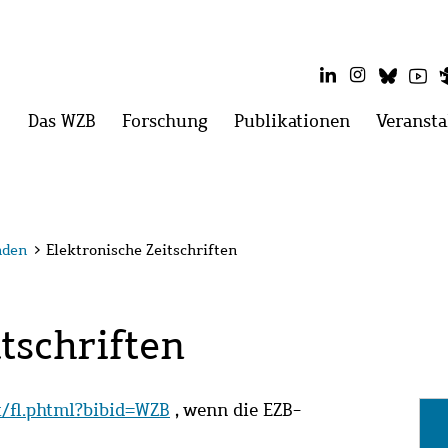
LinkedIn
Instagram
Blues
Yo
Hauptmenü
Das WZB
Menü
Forschung
Menü
Publikationen
Menü
Veransta
öffnen:
öffnen:
öffnen:
Das
Forschung
Publikatio
WZB
nden
>
Elektronische Zeitschriften
tschriften
it/fl.phtml?bibid=WZB
, wenn die EZB-