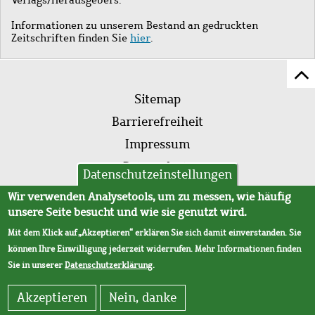
Informationen zu unserem Bestand an gedruckten
Zeitschriften finden Sie
hier
.
Z
Fußleistenmenü
Se
Sitemap
sc
Barrierefreiheit
Impressum
Datenschutz
Datenschutzeinstellungen
AVB
Wir verwenden Analysetools, um zu messen, wie häufig
unsere Seite besucht und wie sie genutzt wird.
Mit dem Klick auf „Akzeptieren“ erklären Sie sich damit einverstanden. Sie
können Ihre Einwilligung jederzeit widerrufen. Mehr Informationen finden
Sie in unserer
Datenschutzerklärung
.
Akzeptieren
Nein, danke