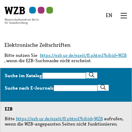
Zu
Zu
Zu
Zur
Zur
Hauptinhalt
Navigation
Suche
Sekundärnavigation
Fußzeile
EN
springen
springen
springen
springen
springen
We
Menü
Elektronische Zeitschriften
Bitte nutzen Sie
https://ezb.ur.de/ezeit/fl.phtml?bibid=WZB
, wenn die EZB-Suchmaske nicht erscheint.
Suche
Suche im Katalog
im
Katalog
Suche
Suche nach E-Journals
nach
E-
Journals
EZB
Bitte
https://ezb.ur.de/ezeit/fl.phtml?bibid=WZB
aufrufen,
wenn die WZB-angepassten Seiten nicht funktionieren.