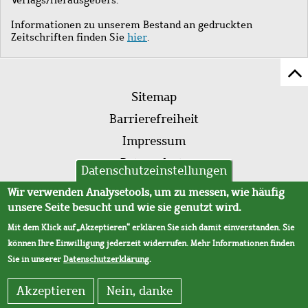
Informationen zu unserem Bestand an gedruckten
Zeitschriften finden Sie
hier
.
Z
Fußleistenmenü
Se
Sitemap
sc
Barrierefreiheit
Impressum
Datenschutz
Datenschutzeinstellungen
AVB
Wir verwenden Analysetools, um zu messen, wie häufig
unsere Seite besucht und wie sie genutzt wird.
Mit dem Klick auf „Akzeptieren“ erklären Sie sich damit einverstanden. Sie
können Ihre Einwilligung jederzeit widerrufen. Mehr Informationen finden
Sie in unserer
Datenschutzerklärung
.
Akzeptieren
Nein, danke