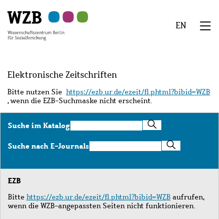
Zu
Zu
Zu
Zur
Zur
Hauptinhalt
Navigation
Suche
Sekundärnavigation
Fußzeile
EN
springen
springen
springen
springen
springen
We
Menü
Elektronische Zeitschriften
Bitte nutzen Sie
https://ezb.ur.de/ezeit/fl.phtml?bibid=WZB
, wenn die EZB-Suchmaske nicht erscheint.
Suche
Suche im Katalog
im
Katalog
Suche
Suche nach E-Journals
nach
E-
Journals
EZB
Bitte
https://ezb.ur.de/ezeit/fl.phtml?bibid=WZB
aufrufen,
wenn die WZB-angepassten Seiten nicht funktionieren.