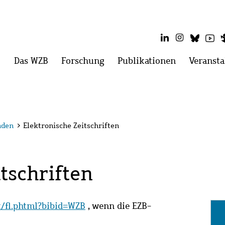
LinkedIn
Instagram
Blues
Yo
Hauptmenü
Das WZB
Menü
Forschung
Menü
Publikationen
Menü
Veransta
öffnen:
öffnen:
öffnen:
Das
Forschung
Publikatio
WZB
nden
>
Elektronische Zeitschriften
tschriften
it/fl.phtml?bibid=WZB
, wenn die EZB-