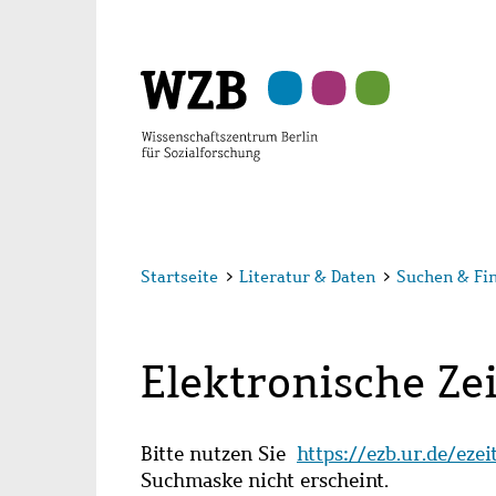
Zu
Zu
Zu
Zur
Zur
Hauptinhalt
Navigation
Suche
Sekundärnavigation
Fußzeile
springen
springen
springen
springen
springen
Startseite
>
Literatur & Daten
>
Suchen & Fi
Elektronische Zei
Bitte nutzen Sie
https://ezb.ur.de/eze
Suchmaske nicht erscheint.