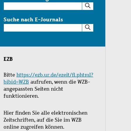
Suche
im
Katalog
Suche nach E-Journals
Suche
nach
E-
Journals
EZB
Bitte
https://ezb.ur.de/ezeit/fl.phtml?
bibid=WZB
aufrufen, wenn die WZB-
angepassten Seiten nicht
funktionieren.
Hier finden Sie alle elektronischen
Zeitschriften, auf die Sie im WZB
online zugreifen können.