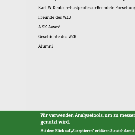
Karl W. Deutsch-Gastprofessur
Beendete Forschu
Freunde des WZB
A.SK Award
Geschichte des WZB
Alumni
Fußleistenmenü
Sitemap
Barrierefreiheit
Impressum
Datensc
Wir verwenden Analysetools, um zu messen,
genutzt wird.
Mit dem Klick auf „Akzeptieren“ erklären Sie sich damit