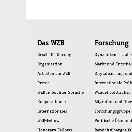
Schnellzugriff
Das WZB
Forschung
Geschäftsführung
Dynamiken soziale
Organisation
Markt und Entsche
Arbeiten am WZB
Digitalisierung und
Presse
Internationale Poli
WZB in leichter Sprache
Wandel politischer
Kooperationen
Migration und Dive
Internationales
Forschungsgruppe 
WZB-Fellows
Politische Ökonom
Honorary Fellows
Bereichsübergreif