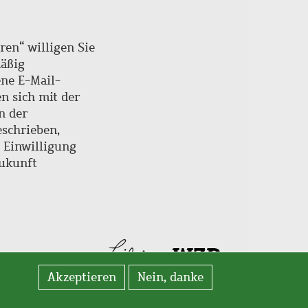
ren“ willigen Sie
mäßig
ne E-Mail-
en sich mit der
n der
schrieben,
e Einwilligung
Zukunft
Akzeptieren
Nein, danke