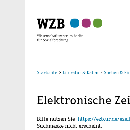
Zu
Zu
Zu
Zur
Zur
Hauptinhalt
Navigation
Suche
Sekundärnavigation
Fußzeile
springen
springen
springen
springen
springen
Startseite
>
Literatur & Daten
>
Suchen & Fi
Elektronische Zei
Bitte nutzen Sie
https://ezb.ur.de/eze
Suchmaske nicht erscheint.