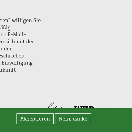
ren“ willigen Sie
mäßig
ne E-Mail-
en sich mit der
n der
schrieben,
e Einwilligung
Zukunft
Akzeptieren
Nein, danke