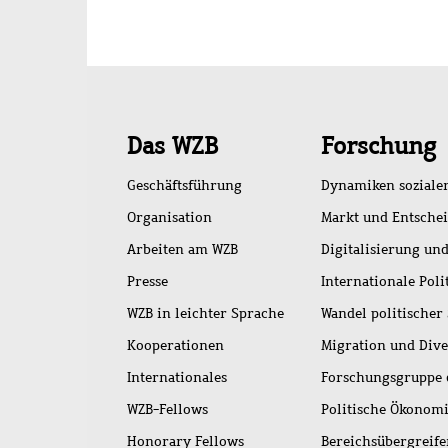
Schnellzugriff
Das WZB
Forschung
Geschäftsführung
Dynamiken soziale
Organisation
Markt und Entsche
Arbeiten am WZB
Digitalisierung und
Presse
Internationale Poli
WZB in leichter Sprache
Wandel politischer
Kooperationen
Migration und Dive
Internationales
Forschungsgruppe 
WZB-Fellows
Politische Ökonom
Honorary Fellows
Bereichsübergreif