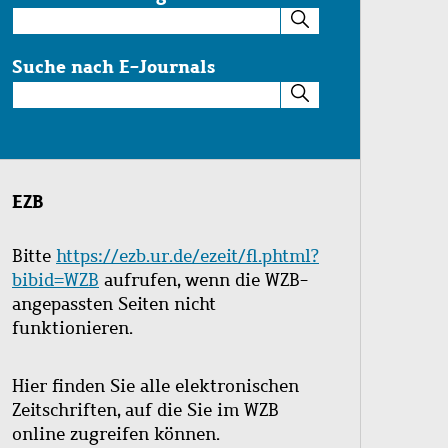
Suche
im
Katalog
Suche nach E-Journals
Suche
nach
E-
Journals
EZB
Bitte
https://ezb.ur.de/ezeit/fl.phtml?
bibid=WZB
aufrufen, wenn die WZB-
angepassten Seiten nicht
funktionieren.
Hier finden Sie alle elektronischen
Zeitschriften, auf die Sie im WZB
online zugreifen können.