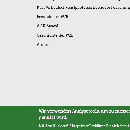
Karl W. Deutsch-Gastprofessur
Beendete Forschu
Freunde des WZB
A.SK Award
Geschichte des WZB
Alumni
Fußleistenmenü
Sitemap
Barrierefreiheit
Impressum
Datensc
Wir verwenden Analysetools, um zu messen,
genutzt wird.
Mit dem Klick auf „Akzeptieren“ erklären Sie sich damit