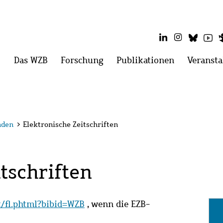
LinkedIn
Instagram
Blues
Yo
Hauptmenü
Das WZB
Menü
Forschung
Menü
Publikationen
Menü
Veransta
öffnen:
öffnen:
öffnen:
Das
Forschung
Publikatio
WZB
nden
>
Elektronische Zeitschriften
tschriften
it/fl.phtml?bibid=WZB
, wenn die EZB-