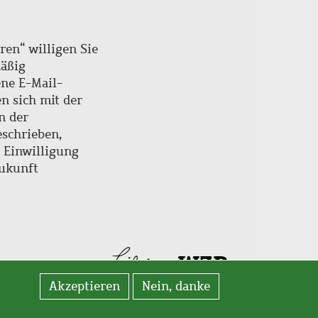
ren“ willigen Sie
mäßig
ne E-Mail-
en sich mit der
n der
schrieben,
e Einwilligung
Zukunft
Akzeptieren
Nein, danke