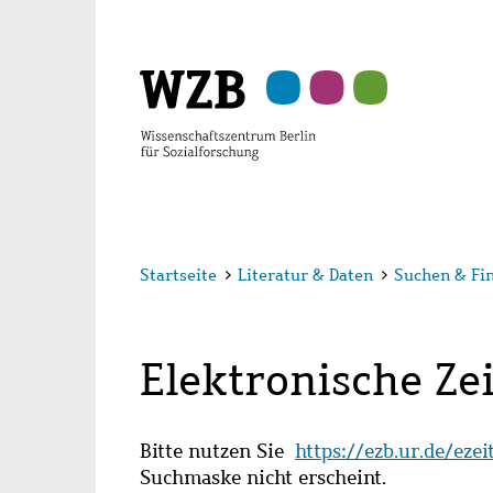
Zu
Zu
Zu
Zur
Zur
Hauptinhalt
Navigation
Suche
Sekundärnavigation
Fußzeile
springen
springen
springen
springen
springen
Startseite
>
Literatur & Daten
>
Suchen & Fi
Elektronische Zei
Bitte nutzen Sie
https://ezb.ur.de/eze
Suchmaske nicht erscheint.