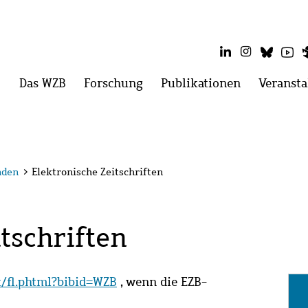
LinkedIn
Instagram
Blues
Yo
Hauptmenü
Das WZB
Menü
Forschung
Menü
Publikationen
Menü
Veransta
öffnen:
öffnen:
öffnen:
Das
Forschung
Publikatio
WZB
nden
>
Elektronische Zeitschriften
tschriften
it/fl.phtml?bibid=WZB
, wenn die EZB-