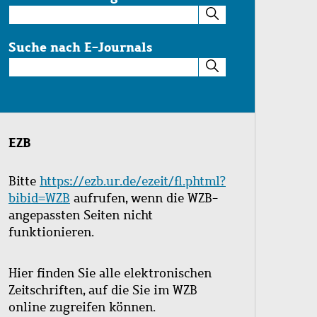
Suche
im
Katalog
Suche nach E-Journals
Suche
nach
E-
Journals
EZB
Bitte
https://ezb.ur.de/ezeit/fl.phtml?
bibid=WZB
aufrufen, wenn die WZB-
angepassten Seiten nicht
funktionieren.
Hier finden Sie alle elektronischen
Zeitschriften, auf die Sie im WZB
online zugreifen können.