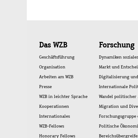
Schnellzugriff
Das WZB
Forschung
Geschäftsführung
Dynamiken soziale
Organisation
Markt und Entsche
Arbeiten am WZB
Digitalisierung und
Presse
Internationale Poli
WZB in leichter Sprache
Wandel politischer
Kooperationen
Migration und Dive
Internationales
Forschungsgruppe 
WZB-Fellows
Politische Ökonom
Honorary Fellows
Bereichsübergreif