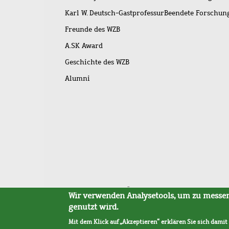
Karl W. Deutsch-Gastprofessur
Beendete Forschu
Freunde des WZB
A.SK Award
Geschichte des WZB
Alumni
Fußleistenmenü
Sitemap
Barrierefreiheit
Impressum
Datensc
Wir verwenden Analysetools, um zu messen,
genutzt wird.
Mit dem Klick auf „Akzeptieren“ erklären Sie sich damit