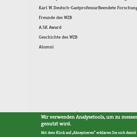
Karl W. Deutsch-Gastprofessur
Beendete Forschu
Freunde des WZB
A.SK Award
Geschichte des WZB
Alumni
Fußleistenmenü
Sitemap
Barrierefreiheit
Impressum
Datensc
Wir verwenden Analysetools, um zu messen,
genutzt wird.
Mit dem Klick auf „Akzeptieren“ erklären Sie sich damit