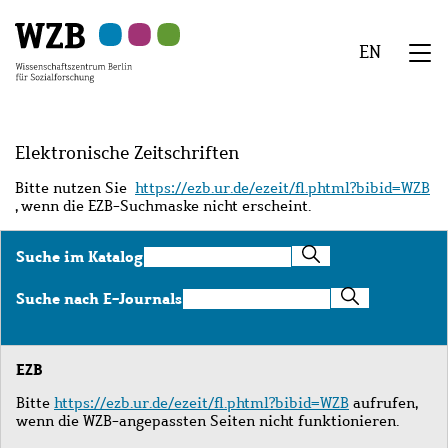
Zu
Zu
Zu
Zur
Zur
Hauptinhalt
Navigation
Suche
Sekundärnavigation
Fußzeile
EN
springen
springen
springen
springen
springen
We
Menü
Elektronische Zeitschriften
Bitte nutzen Sie
https://ezb.ur.de/ezeit/fl.phtml?bibid=WZB
, wenn die EZB-Suchmaske nicht erscheint.
Suche
Suche im Katalog
im
Katalog
Suche
Suche nach E-Journals
nach
E-
Journals
EZB
Bitte
https://ezb.ur.de/ezeit/fl.phtml?bibid=WZB
aufrufen,
wenn die WZB-angepassten Seiten nicht funktionieren.