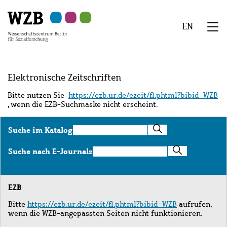
Zu
Zu
Zu
Zur
Zur
Hauptinhalt
Navigation
Suche
Sekundärnavigation
Fußzeile
EN
springen
springen
springen
springen
springen
We
Menü
Elektronische Zeitschriften
Bitte nutzen Sie
https://ezb.ur.de/ezeit/fl.phtml?bibid=WZB
, wenn die EZB-Suchmaske nicht erscheint.
Suche
Suche im Katalog
im
Katalog
Suche
Suche nach E-Journals
nach
E-
Journals
EZB
Bitte
https://ezb.ur.de/ezeit/fl.phtml?bibid=WZB
aufrufen,
wenn die WZB-angepassten Seiten nicht funktionieren.