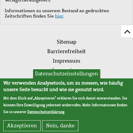
Informationen zu unserem Bestand an gedruckten
Zeitschriften finden Sie
hier
.
Z
Fußleistenmenü
Se
Sitemap
sc
Barrierefreiheit
Impressum
Datenschutz
Datenschutzeinstellungen
AVB
Wir verwenden Analysetools, um zu messen, wie häufig
unsere Seite besucht und wie sie genutzt wird.
Mit dem Klick auf „Akzeptieren“ erklären Sie sich damit einverstanden. Sie
können Ihre Einwilligung jederzeit widerrufen. Mehr Informationen finden
Sie in unserer
Datenschutzerklärung
.
Akzeptieren
Nein, danke