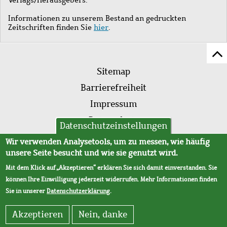
Informationen zu unserem Bestand an gedruckten
Zeitschriften finden Sie
hier
.
Z
Fußleistenmenü
Se
Sitemap
sc
Barrierefreiheit
Impressum
Datenschutz
Datenschutzeinstellungen
AVB
Wir verwenden Analysetools, um zu messen, wie häufig
unsere Seite besucht und wie sie genutzt wird.
Mit dem Klick auf „Akzeptieren“ erklären Sie sich damit einverstanden. Sie
können Ihre Einwilligung jederzeit widerrufen. Mehr Informationen finden
Sie in unserer
Datenschutzerklärung
.
Akzeptieren
Nein, danke