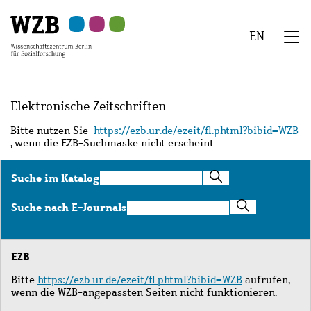
Zu
Zu
Zu
Zur
Zur
Hauptinhalt
Navigation
Suche
Sekundärnavigation
Fußzeile
EN
springen
springen
springen
springen
springen
We
Menü
Elektronische Zeitschriften
Bitte nutzen Sie
https://ezb.ur.de/ezeit/fl.phtml?bibid=WZB
, wenn die EZB-Suchmaske nicht erscheint.
Suche
Suche im Katalog
im
Katalog
Suche
Suche nach E-Journals
nach
E-
Journals
EZB
Bitte
https://ezb.ur.de/ezeit/fl.phtml?bibid=WZB
aufrufen,
wenn die WZB-angepassten Seiten nicht funktionieren.