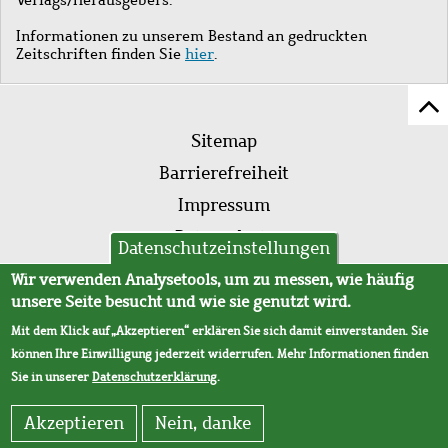
Informationen zu unserem Bestand an gedruckten
Zeitschriften finden Sie
hier
.
Z
Fußleistenmenü
Se
Sitemap
sc
Barrierefreiheit
Impressum
Datenschutz
Datenschutzeinstellungen
AVB
Wir verwenden Analysetools, um zu messen, wie häufig
unsere Seite besucht und wie sie genutzt wird.
Mit dem Klick auf „Akzeptieren“ erklären Sie sich damit einverstanden. Sie
können Ihre Einwilligung jederzeit widerrufen. Mehr Informationen finden
Sie in unserer
Datenschutzerklärung
.
Akzeptieren
Nein, danke