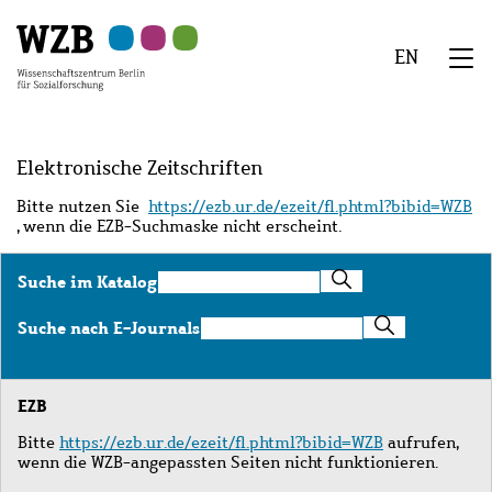
Zu
Zu
Zu
Zur
Zur
Hauptinhalt
Navigation
Suche
Sekundärnavigation
Fußzeile
EN
springen
springen
springen
springen
springen
We
Menü
Elektronische Zeitschriften
Bitte nutzen Sie
https://ezb.ur.de/ezeit/fl.phtml?bibid=WZB
, wenn die EZB-Suchmaske nicht erscheint.
Suche
Suche im Katalog
im
Katalog
Suche
Suche nach E-Journals
nach
E-
Journals
EZB
Bitte
https://ezb.ur.de/ezeit/fl.phtml?bibid=WZB
aufrufen,
wenn die WZB-angepassten Seiten nicht funktionieren.