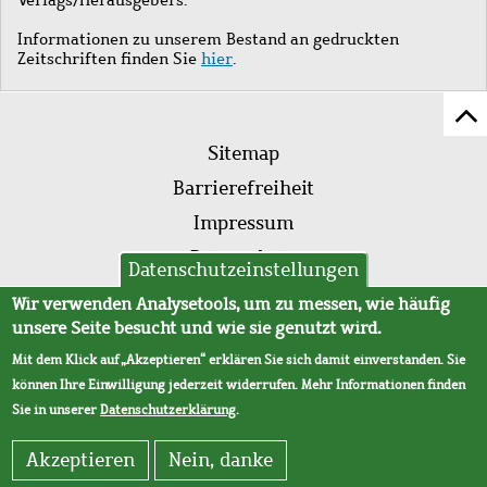
Informationen zu unserem Bestand an gedruckten
Zeitschriften finden Sie
hier
.
Z
Fußleistenmenü
Se
Sitemap
sc
Barrierefreiheit
Impressum
Datenschutz
Datenschutzeinstellungen
AVB
Wir verwenden Analysetools, um zu messen, wie häufig
unsere Seite besucht und wie sie genutzt wird.
Mit dem Klick auf „Akzeptieren“ erklären Sie sich damit einverstanden. Sie
können Ihre Einwilligung jederzeit widerrufen. Mehr Informationen finden
Sie in unserer
Datenschutzerklärung
.
Akzeptieren
Nein, danke