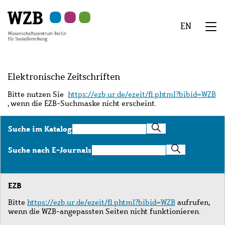
Zu
Zu
Zu
Zur
Zur
Hauptinhalt
Navigation
Suche
Sekundärnavigation
Fußzeile
EN
springen
springen
springen
springen
springen
We
Menü
Elektronische Zeitschriften
Bitte nutzen Sie
https://ezb.ur.de/ezeit/fl.phtml?bibid=WZB
, wenn die EZB-Suchmaske nicht erscheint.
Suche
Suche im Katalog
im
Katalog
Suche
Suche nach E-Journals
nach
E-
Journals
EZB
Bitte
https://ezb.ur.de/ezeit/fl.phtml?bibid=WZB
aufrufen,
wenn die WZB-angepassten Seiten nicht funktionieren.