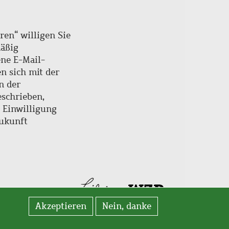
ren“ willigen Sie
mäßig
ne E-Mail-
en sich mit der
n der
schrieben,
e Einwilligung
Zukunft
Akzeptieren
Nein, danke