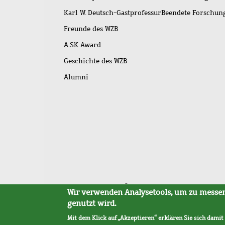
Karl W. Deutsch-Gastprofessur
Beendete Forschu
Freunde des WZB
A.SK Award
Geschichte des WZB
Alumni
Fußleistenmenü
Sitemap
Barrierefreiheit
Impressum
Datensc
Wir verwenden Analysetools, um zu messen,
genutzt wird.
Mit dem Klick auf „Akzeptieren“ erklären Sie sich damit