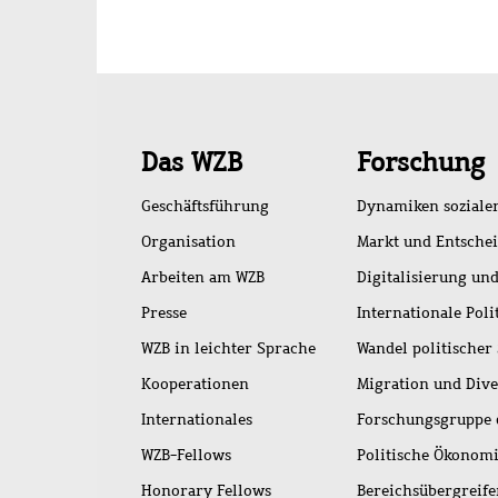
Schnellzugriff
Das WZB
Forschung
Geschäftsführung
Dynamiken soziale
Organisation
Markt und Entsche
Arbeiten am WZB
Digitalisierung und
Presse
Internationale Poli
WZB in leichter Sprache
Wandel politischer
Kooperationen
Migration und Dive
Internationales
Forschungsgruppe 
WZB-Fellows
Politische Ökonom
Honorary Fellows
Bereichsübergreif