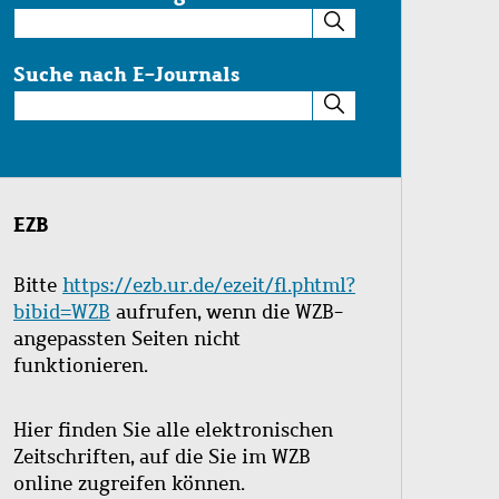
Suche
im
Katalog
Suche nach E-Journals
Suche
nach
E-
Journals
EZB
Bitte
https://ezb.ur.de/ezeit/fl.phtml?
bibid=WZB
aufrufen, wenn die WZB-
angepassten Seiten nicht
funktionieren.
Hier finden Sie alle elektronischen
Zeitschriften, auf die Sie im WZB
online zugreifen können.