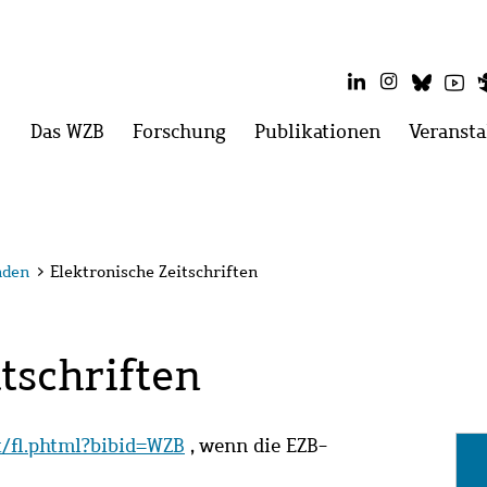
LinkedIn
Instagram
Blues
Yo
Hauptmenü
Das WZB
Menü
Forschung
Menü
Publikationen
Menü
Veransta
öffnen:
öffnen:
öffnen:
Das
Forschung
Publikatio
WZB
nden
>
Elektronische Zeitschriften
tschriften
it/fl.phtml?bibid=WZB
, wenn die EZB-