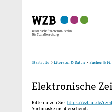
Zu
Zu
Zu
Zur
Zur
Hauptinhalt
Navigation
Suche
Sekundärnavigation
Fußzeile
springen
springen
springen
springen
springen
Startseite
>
Literatur & Daten
>
Suchen & Fi
Elektronische Zei
Bitte nutzen Sie
https://ezb.ur.de/eze
Suchmaske nicht erscheint.