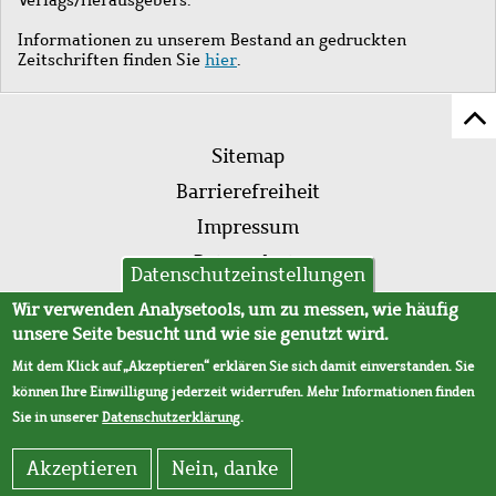
Informationen zu unserem Bestand an gedruckten
Zeitschriften finden Sie
hier
.
Z
Fußleistenmenü
Se
Sitemap
sc
Barrierefreiheit
Impressum
Datenschutz
Datenschutzeinstellungen
AVB
Wir verwenden Analysetools, um zu messen, wie häufig
unsere Seite besucht und wie sie genutzt wird.
Mit dem Klick auf „Akzeptieren“ erklären Sie sich damit einverstanden. Sie
können Ihre Einwilligung jederzeit widerrufen. Mehr Informationen finden
Sie in unserer
Datenschutzerklärung
.
Akzeptieren
Nein, danke