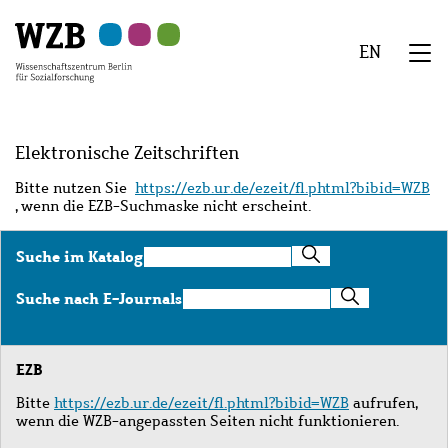
Zu
Zu
Zu
Zur
Zur
Hauptinhalt
Navigation
Suche
Sekundärnavigation
Fußzeile
EN
springen
springen
springen
springen
springen
We
Menü
Elektronische Zeitschriften
Bitte nutzen Sie
https://ezb.ur.de/ezeit/fl.phtml?bibid=WZB
, wenn die EZB-Suchmaske nicht erscheint.
Suche
Suche im Katalog
im
Katalog
Suche
Suche nach E-Journals
nach
E-
Journals
EZB
Bitte
https://ezb.ur.de/ezeit/fl.phtml?bibid=WZB
aufrufen,
wenn die WZB-angepassten Seiten nicht funktionieren.