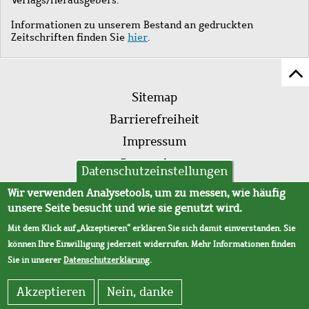
Informationen zu unserem Bestand an gedruckten
Zeitschriften finden Sie
hier
.
Z
Fußleistenmenü
Se
Sitemap
sc
Barrierefreiheit
Impressum
Datenschutz
Datenschutzeinstellungen
AVB
Wir verwenden Analysetools, um zu messen, wie häufig
unsere Seite besucht und wie sie genutzt wird.
Mit dem Klick auf „Akzeptieren“ erklären Sie sich damit einverstanden. Sie
können Ihre Einwilligung jederzeit widerrufen. Mehr Informationen finden
Sie in unserer
Datenschutzerklärung
.
Akzeptieren
Nein, danke