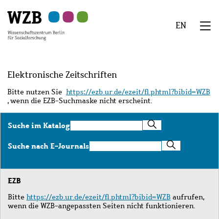
Zu
Zu
Zu
Zur
Zur
Hauptinhalt
Navigation
Suche
Sekundärnavigation
Fußzeile
EN
springen
springen
springen
springen
springen
We
Menü
Elektronische Zeitschriften
Bitte nutzen Sie
https://ezb.ur.de/ezeit/fl.phtml?bibid=WZB
, wenn die EZB-Suchmaske nicht erscheint.
Suche
Suche im Katalog
im
Katalog
Suche
Suche nach E-Journals
nach
E-
Journals
EZB
Bitte
https://ezb.ur.de/ezeit/fl.phtml?bibid=WZB
aufrufen,
wenn die WZB-angepassten Seiten nicht funktionieren.