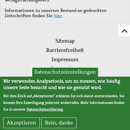
Informationen zu unserem Bestand an gedruckten
Zeitschriften finden Sie
hier
.
Z
Fußleistenmenü
Se
Sitemap
sc
Barrierefreiheit
Impressum
Datenschutz
Datenschutzeinstellungen
AVB
Wir verwenden Analysetools, um zu messen, wie häufig
unsere Seite besucht und wie sie genutzt wird.
Mit dem Klick auf „Akzeptieren“ erklären Sie sich damit einverstanden. Sie
können Ihre Einwilligung jederzeit widerrufen. Mehr Informationen finden
Sie in unserer
Datenschutzerklärung
.
Akzeptieren
Nein, danke