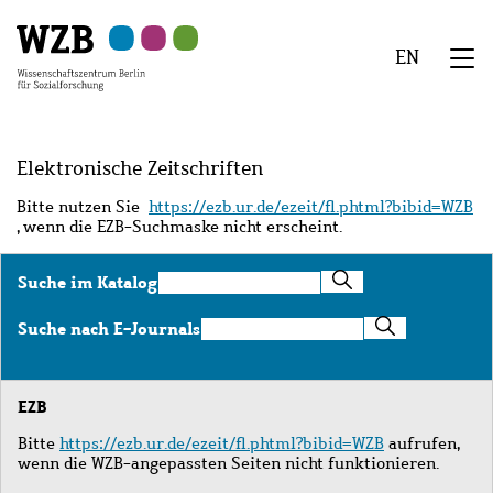
Zu
Zu
Zu
Zur
Zur
Hauptinhalt
Navigation
Suche
Sekundärnavigation
Fußzeile
EN
springen
springen
springen
springen
springen
We
Menü
Elektronische Zeitschriften
Bitte nutzen Sie
https://ezb.ur.de/ezeit/fl.phtml?bibid=WZB
, wenn die EZB-Suchmaske nicht erscheint.
Suche
Suche im Katalog
im
Katalog
Suche
Suche nach E-Journals
nach
E-
Journals
EZB
Bitte
https://ezb.ur.de/ezeit/fl.phtml?bibid=WZB
aufrufen,
wenn die WZB-angepassten Seiten nicht funktionieren.