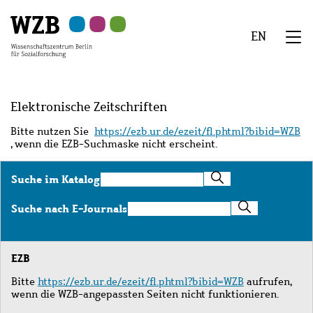
Zu
Zu
Zu
Zur
Zur
Hauptinhalt
Navigation
Suche
Sekundärnavigation
Fußzeile
EN
springen
springen
springen
springen
springen
We
Menü
Elektronische Zeitschriften
Bitte nutzen Sie
https://ezb.ur.de/ezeit/fl.phtml?bibid=WZB
, wenn die EZB-Suchmaske nicht erscheint.
Suche
Suche im Katalog
im
Katalog
Suche
Suche nach E-Journals
nach
E-
Journals
EZB
Bitte
https://ezb.ur.de/ezeit/fl.phtml?bibid=WZB
aufrufen,
wenn die WZB-angepassten Seiten nicht funktionieren.