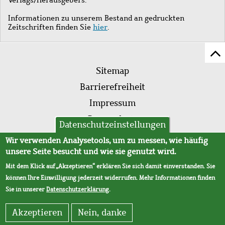
Informationen zu unserem Bestand an gedruckten
Zeitschriften finden Sie
hier
.
Z
Fußleistenmenü
Se
Sitemap
sc
Barrierefreiheit
Impressum
Datenschutz
Datenschutzeinstellungen
AVB
Wir verwenden Analysetools, um zu messen, wie häufig
unsere Seite besucht und wie sie genutzt wird.
Mit dem Klick auf „Akzeptieren“ erklären Sie sich damit einverstanden. Sie
können Ihre Einwilligung jederzeit widerrufen. Mehr Informationen finden
Sie in unserer
Datenschutzerklärung
.
Akzeptieren
Nein, danke