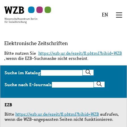
Zu
Zu
Zu
Zur
Zur
Hauptinhalt
Navigation
Suche
Sekundärnavigation
Fußzeile
EN
springen
springen
springen
springen
springen
We
Menü
Elektronische Zeitschriften
Bitte nutzen Sie
https://ezb.ur.de/ezeit/fl.phtml?bibid=WZB
, wenn die EZB-Suchmaske nicht erscheint.
Suche
Suche im Katalog
im
Katalog
Suche
Suche nach E-Journals
nach
E-
Journals
EZB
Bitte
https://ezb.ur.de/ezeit/fl.phtml?bibid=WZB
aufrufen,
wenn die WZB-angepassten Seiten nicht funktionieren.