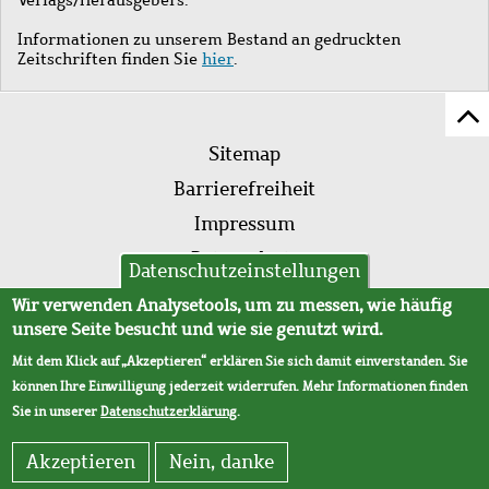
Informationen zu unserem Bestand an gedruckten
Zeitschriften finden Sie
hier
.
Z
Fußleistenmenü
Se
Sitemap
sc
Barrierefreiheit
Impressum
Datenschutz
Datenschutzeinstellungen
AVB
Wir verwenden Analysetools, um zu messen, wie häufig
unsere Seite besucht und wie sie genutzt wird.
Mit dem Klick auf „Akzeptieren“ erklären Sie sich damit einverstanden. Sie
können Ihre Einwilligung jederzeit widerrufen. Mehr Informationen finden
Sie in unserer
Datenschutzerklärung
.
Akzeptieren
Nein, danke