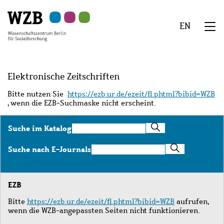
Zu
Zu
Zu
Zur
Zur
Hauptinhalt
Navigation
Suche
Sekundärnavigation
Fußzeile
EN
springen
springen
springen
springen
springen
We
Menü
Elektronische Zeitschriften
Bitte nutzen Sie
https://ezb.ur.de/ezeit/fl.phtml?bibid=WZB
, wenn die EZB-Suchmaske nicht erscheint.
Suche
Suche im Katalog
im
Katalog
Suche
Suche nach E-Journals
nach
E-
Journals
EZB
Bitte
https://ezb.ur.de/ezeit/fl.phtml?bibid=WZB
aufrufen,
wenn die WZB-angepassten Seiten nicht funktionieren.