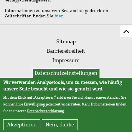
Informationen zu unserem Bestand an gedruckten
Zeitschriften finden Sie
hier
.
Z
Fußleistenmenü
Se
Sitemap
sc
Barrierefreiheit
Impressum
Datenschutz
Datenschutzeinstellungen
AVB
Wir verwenden Analysetools, um zu messen, wie häufig
unsere Seite besucht und wie sie genutzt wird.
Mit dem Klick auf „Akzeptieren“ erklären Sie sich damit einverstanden. Sie
können Ihre Einwilligung jederzeit widerrufen. Mehr Informationen finden
Sie in unserer
Datenschutzerklärung
.
Akzeptieren
Nein, danke