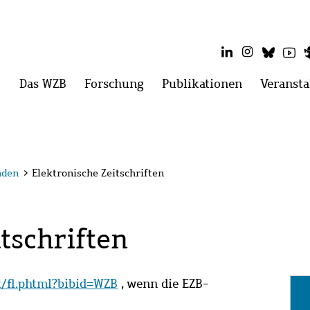
LinkedIn
Instagram
Blues
Yo
Hauptmenü
Das WZB
Menü
Forschung
Menü
Publikationen
Menü
Veransta
öffnen:
öffnen:
öffnen:
Das
Forschung
Publikatio
WZB
nden
>
Elektronische Zeitschriften
tschriften
it/fl.phtml?bibid=WZB
, wenn die EZB-