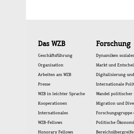
Schnellzugriff
Das WZB
Forschung
Geschäftsführung
Dynamiken soziale
Organisation
Markt und Entsche
Arbeiten am WZB
Digitalisierung und
Presse
Internationale Poli
WZB in leichter Sprache
Wandel politischer
Kooperationen
Migration und Dive
Internationales
Forschungsgruppe 
WZB-Fellows
Politische Ökonom
Honorary Fellows
Bereichsübergreif