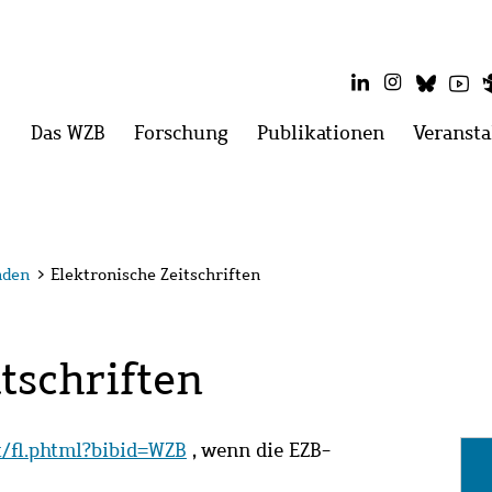
LinkedIn
Instagram
Blues
Yo
Hauptmenü
Das WZB
Menü
Forschung
Menü
Publikationen
Menü
Veransta
öffnen:
öffnen:
öffnen:
Das
Forschung
Publikatio
WZB
nden
>
Elektronische Zeitschriften
tschriften
it/fl.phtml?bibid=WZB
, wenn die EZB-