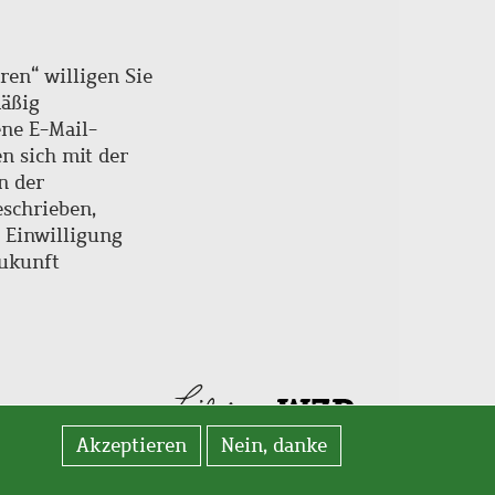
ren“ willigen Sie
mäßig
ne E-Mail-
en sich mit der
n der
schrieben,
e Einwilligung
Zukunft
Akzeptieren
Nein, danke