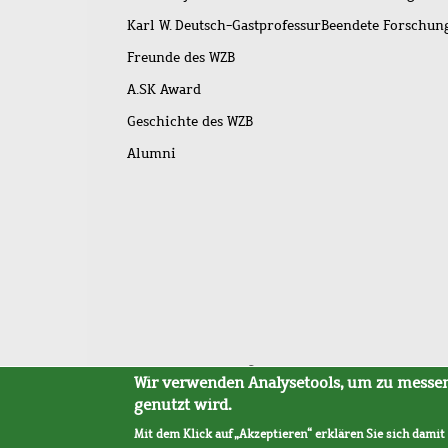
Karl W. Deutsch-Gastprofessur
Beendete Forschu
Freunde des WZB
A.SK Award
Geschichte des WZB
Alumni
Fußleistenmenü
Sitemap
Barrierefreiheit
Impressum
Datensc
Wir verwenden Analysetools, um zu messen,
genutzt wird.
Mit dem Klick auf „Akzeptieren“ erklären Sie sich damit