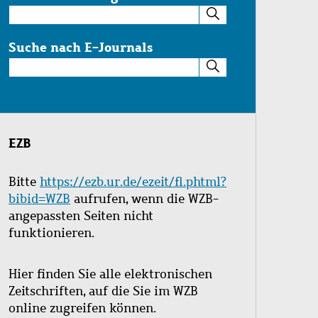
Suche
im
Katalog
Suche nach E-Journals
Suche
nach
E-
Journals
EZB
Bitte
https://ezb.ur.de/ezeit/fl.phtml?
bibid=WZB
aufrufen, wenn die WZB-
angepassten Seiten nicht
funktionieren.
Hier finden Sie alle elektronischen
Zeitschriften, auf die Sie im WZB
online zugreifen können.