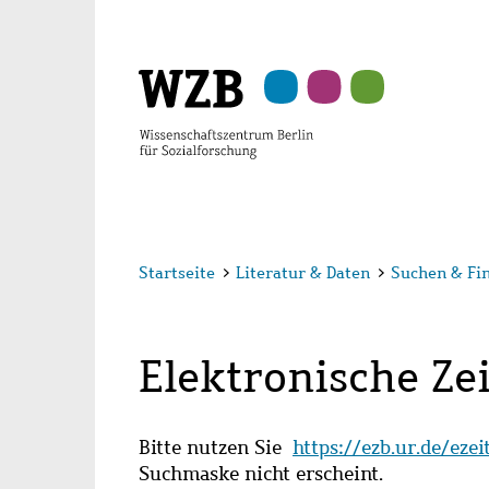
Zu
Zu
Zu
Zur
Zur
Hauptinhalt
Navigation
Suche
Sekundärnavigation
Fußzeile
springen
springen
springen
springen
springen
Startseite
>
Literatur & Daten
>
Suchen & Fi
Elektronische Zei
Bitte nutzen Sie
https://ezb.ur.de/eze
Suchmaske nicht erscheint.