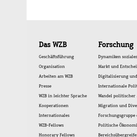
Schnellzugriff
Das WZB
Forschung
Geschäftsführung
Dynamiken soziale
Organisation
Markt und Entsche
Arbeiten am WZB
Digitalisierung und
Presse
Internationale Poli
WZB in leichter Sprache
Wandel politischer
Kooperationen
Migration und Dive
Internationales
Forschungsgruppe 
WZB-Fellows
Politische Ökonom
Honorary Fellows
Bereichsübergreif