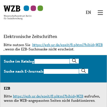
Zu
Zu
Zu
Zur
Zur
Hauptinhalt
Navigation
Suche
Sekundärnavigation
Fußzeile
EN
springen
springen
springen
springen
springen
We
Menü
Elektronische Zeitschriften
Bitte nutzen Sie
https://ezb.ur.de/ezeit/fl.phtml?bibid=WZB
, wenn die EZB-Suchmaske nicht erscheint.
Suche
Suche im Katalog
im
Katalog
Suche
Suche nach E-Journals
nach
E-
Journals
EZB
Bitte
https://ezb.ur.de/ezeit/fl.phtml?bibid=WZB
aufrufen,
wenn die WZB-angepassten Seiten nicht funktionieren.