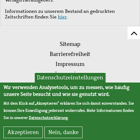
Informationen zu unserem Bestand an gedruckten
Zeitschriften finden Sie
hier
.
Z
Fußleistenmenü
Se
Sitemap
sc
Barrierefreiheit
Impressum
Datenschutz
Datenschutzeinstellungen
AVB
Wir verwenden Analysetools, um zu messen, wie häufig
unsere Seite besucht und wie sie genutzt wird.
Mit dem Klick auf „Akzeptieren“ erklären Sie sich damit einverstanden. Sie
können Ihre Einwilligung jederzeit widerrufen. Mehr Informationen finden
Sie in unserer
Datenschutzerklärung
.
Akzeptieren
Nein, danke